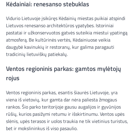
Kėdainiai: renesanso stebuklas
Vidurio Lietuvoje įsikūręs Kėdainių miestas puikiai atspindi
Lietuvos renesanso architektūros ypatybes. Istoriniai
pastatai ir užkonservuotos gatvės suteikia miestui ypatingą
atmosferą. Be kultūrinės vertės, Kėdainiuose veikia
daugybė kavinukių ir restoranų, kur galima paragauti
tradicinių lietuviškų patiekalų.
Ventos regioninis parkas: gamtos mylėtojų
rojus
Ventos regioninis parkas, esantis šiaurės Lietuvoje, yra
viena iš vietovių, kur gamta dar nėra paliesta žmogaus
rankos. Šio parko teritorijoje gausu augalijos ir gyvūnijos
rūšių, kurios pasižymi retumu ir išskirtinumu. Ventos upės
slėnis, upės terasos ir uolos traukia ne tik vietinius turistus,
bet ir mokslininkus iš viso pasaulio.