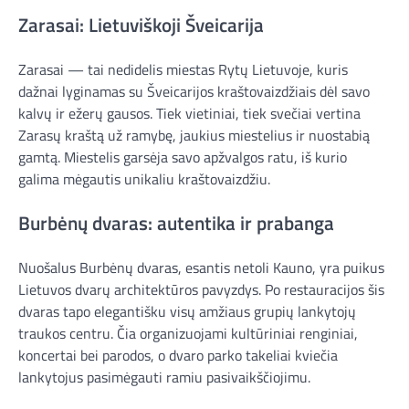
Zarasai: Lietuviškoji Šveicarija
Zarasai — tai nedidelis miestas Rytų Lietuvoje, kuris
dažnai lyginamas su Šveicarijos kraštovaizdžiais dėl savo
kalvų ir ežerų gausos. Tiek vietiniai, tiek svečiai vertina
Zarasų kraštą už ramybę, jaukius miestelius ir nuostabią
gamtą. Miestelis garsėja savo apžvalgos ratu, iš kurio
galima mėgautis unikaliu kraštovaizdžiu.
Burbėnų dvaras: autentika ir prabanga
Nuošalus Burbėnų dvaras, esantis netoli Kauno, yra puikus
Lietuvos dvarų architektūros pavyzdys. Po restauracijos šis
dvaras tapo elegantišku visų amžiaus grupių lankytojų
traukos centru. Čia organizuojami kultūriniai renginiai,
koncertai bei parodos, o dvaro parko takeliai kviečia
lankytojus pasimėgauti ramiu pasivaikščiojimu.