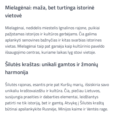
Mielagėnai: maža, bet turtinga istorinė
vietovė
Mielagėnai, nedidelis miestelis Ignalinos rajone, puikiai
pažįstamas istorijos ir kultūros gerbėjams. Čia galima
aplankyti senovines bažnyčias ir kitas svarbias istorines
vietas. Mielagėnai taip pat garsėja kaip kultūrinio paveldo
išsaugojimo centras, kuriame laikas lyg stovi vietoje.
Šilutės kraštas: unikali gamtos ir žmonių
harmonija
Šilutės rajonas, esantis prie pat Kuršių marių, išsiskiria savo
unikaliu kraštovaizdžiu ir kultūra. Čia, piečiau Lietuvos,
susijungia praeities ir dabarties elementai, leidžiantys
patirti ne tik istoriją, bet ir gamtą. Atvykę į Šilutės kraštą
būtinai apsilankykite Rusnėje, Minijos kaime ir Ventės rage.