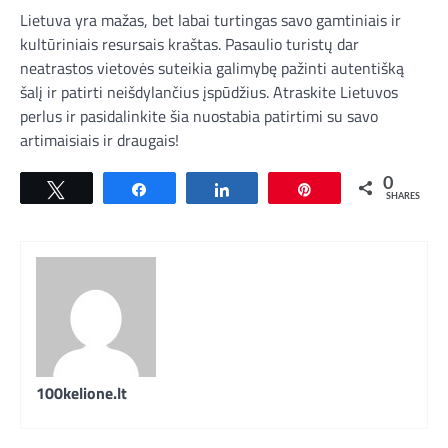
Lietuva yra mažas, bet labai turtingas savo gamtiniais ir
kultūriniais resursais kraštas. Pasaulio turistų dar
neatrastos vietovės suteikia galimybę pažinti autentišką
šalį ir patirti neišdylančius įspūdžius. Atraskite Lietuvos
perlus ir pasidalinkite šia nuostabia patirtimi su savo
artimaisiais ir draugais!
0
Tweet
Share
Share
Pin
SHARES
100kelione.lt