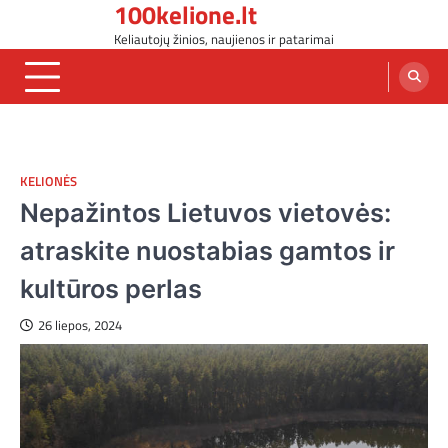
100kelione.lt
Skip
to
Keliautojų žinios, naujienos ir patarimai
content
KELIONĖS
Nepažintos Lietuvos vietovės:
atraskite nuostabias gamtos ir
kultūros perlas
26 liepos, 2024