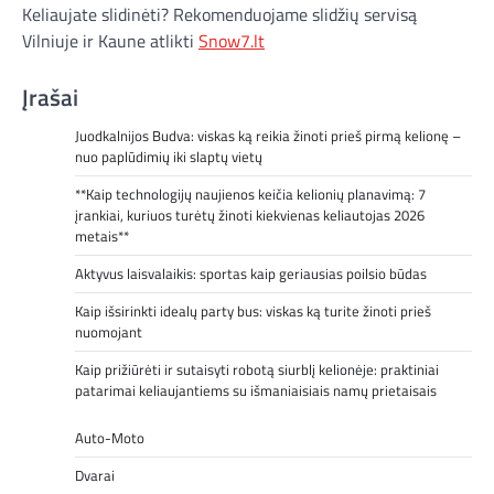
Keliaujate slidinėti? Rekomenduojame slidžių servisą
Vilniuje ir Kaune atlikti
Snow7.lt
Įrašai
Juodkalnijos Budva: viskas ką reikia žinoti prieš pirmą kelionę –
nuo paplūdimių iki slaptų vietų
**Kaip technologijų naujienos keičia kelionių planavimą: 7
įrankiai, kuriuos turėtų žinoti kiekvienas keliautojas 2026
metais**
Aktyvus laisvalaikis: sportas kaip geriausias poilsio būdas
Kaip išsirinkti idealų party bus: viskas ką turite žinoti prieš
nuomojant
Kaip prižiūrėti ir sutaisyti robotą siurblį kelionėje: praktiniai
patarimai keliaujantiems su išmaniaisiais namų prietaisais
Auto-Moto
Dvarai