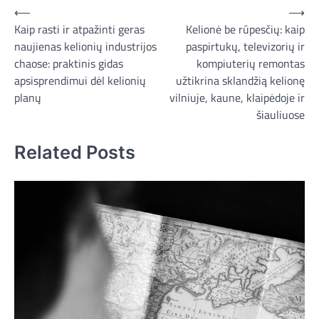
Navigacija
⟵
⟶
Kaip rasti ir atpažinti geras
Kelionė be rūpesčių: kaip
tarp
naujienas kelionių industrijos
paspirtukų, televizorių ir
įrašų
chaose: praktinis gidas
kompiuterių remontas
apsisprendimui dėl kelionių
užtikrina sklandžią kelionę
planų
vilniuje, kaune, klaipėdoje ir
šiauliuose
Related Posts