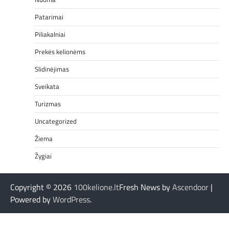
Patarimai
Piliakalniai
Prekės kelionėms
Slidinėjimas
Sveikata
Turizmas
Uncategorized
Žiema
Žygiai
Copyright © 2026
100kelione.lt
Fresh News by
Ascendoor
|
Powered by
WordPress
.