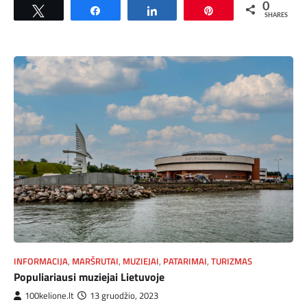
0
Tweet
Share
Share
Pin
SHARES
INFORMACIJA
,
MARŠRUTAI
,
MUZIEJAI
,
PATARIMAI
,
TURIZMAS
Populiariausi muziejai Lietuvoje
100kelione.lt
13 gruodžio, 2023