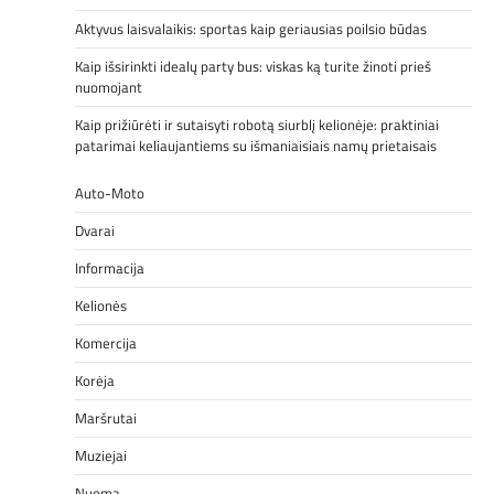
Aktyvus laisvalaikis: sportas kaip geriausias poilsio būdas
Kaip išsirinkti idealų party bus: viskas ką turite žinoti prieš
nuomojant
Kaip prižiūrėti ir sutaisyti robotą siurblį kelionėje: praktiniai
patarimai keliaujantiems su išmaniaisiais namų prietaisais
Auto-Moto
Dvarai
Informacija
Kelionės
Komercija
Korėja
Maršrutai
Muziejai
Nuoma