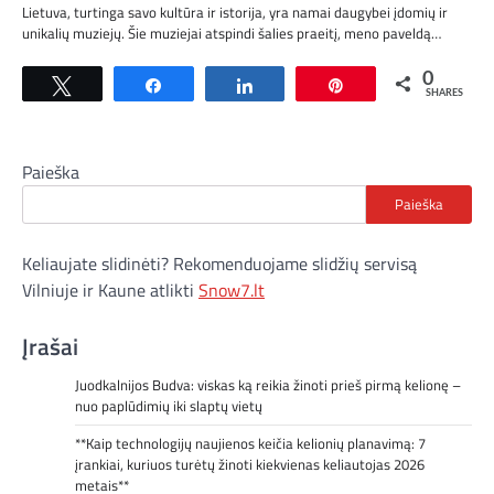
Lietuva, turtinga savo kultūra ir istorija, yra namai daugybei įdomių ir
unikalių muziejų. Šie muziejai atspindi šalies praeitį, meno paveldą…
0
Tweet
Share
Share
Pin
SHARES
Paieška
Paieška
Keliaujate slidinėti? Rekomenduojame slidžių servisą
Vilniuje ir Kaune atlikti
Snow7.lt
Įrašai
Juodkalnijos Budva: viskas ką reikia žinoti prieš pirmą kelionę –
nuo paplūdimių iki slaptų vietų
**Kaip technologijų naujienos keičia kelionių planavimą: 7
įrankiai, kuriuos turėtų žinoti kiekvienas keliautojas 2026
metais**