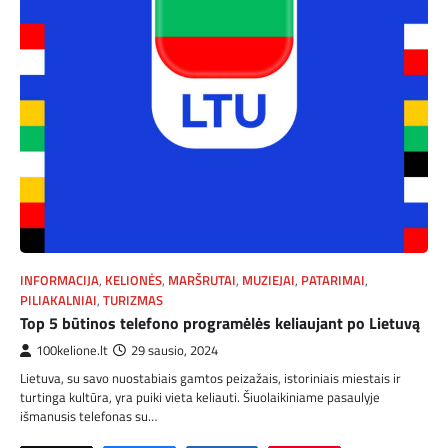
INFORMACIJA
,
KELIONĖS
,
MARŠRUTAI
,
MUZIEJAI
,
PATARIMAI
,
PILIAKALNIAI
,
TURIZMAS
Top 5 būtinos telefono programėlės keliaujant po Lietuvą
100kelione.lt
29 sausio, 2024
Lietuva, su savo nuostabiais gamtos peizažais, istoriniais miestais ir
turtinga kultūra, yra puiki vieta keliauti. Šiuolaikiniame pasaulyje
išmanusis telefonas su…