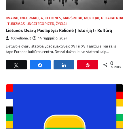
DVARAI
,
INFORMACIJA
,
KELIONĖS
,
MARŠRUTAI
,
MUZIEJAI
,
PILIAKALNIAI
,
TURIZMAS
,
UNCATEGORIZED
,
ŽYGIAI
Lietuvos Dvarų Paslaptys: Kelionė Į Istoriją Ir Kultūrą
100kelione.lt
14 rugpjūčio, 2024
Lietuvoje dvarų statyba ypač suaktyvėjo XVII ir XVIII amžiuje, kai šalis
tapo Europos kultūros centru. Dvarai dažnai buvo statomi kaip…
0
Tweet
Share
Share
Pin
SHARES