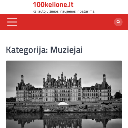
100kelione.lt
Skip
to
Keliautojų žinios, naujienos ir patarimai
content
Kategorija:
Muziejai