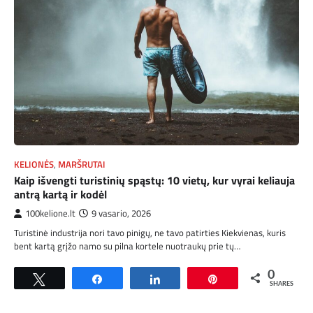
KELIONĖS
,
MARŠRUTAI
Kaip išvengti turistinių spąstų: 10 vietų, kur vyrai keliauja
antrą kartą ir kodėl
100kelione.lt
9 vasario, 2026
Turistinė industrija nori tavo pinigų, ne tavo patirties Kiekvienas, kuris
bent kartą grįžo namo su pilna kortele nuotraukų prie tų…
0
Tweet
Share
Share
Pin
SHARES