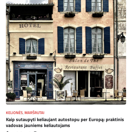
KELIONĖS
,
MARŠRUTAI
Kaip sutaupyti keliaujant autostopu per Europą: praktinis
vadovas jauniems keliautojams