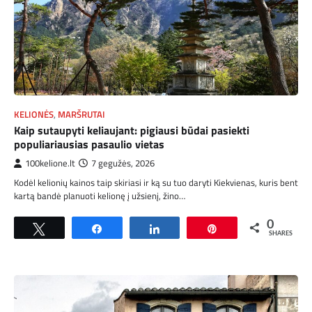
KELIONĖS
,
MARŠRUTAI
Kaip sutaupyti keliaujant: pigiausi būdai pasiekti
populiariausias pasaulio vietas
100kelione.lt
7 gegužės, 2026
Kodėl kelionių kainos taip skiriasi ir ką su tuo daryti Kiekvienas, kuris bent
kartą bandė planuoti kelionę į užsienį, žino…
0
Tweet
Share
Share
Pin
SHARES