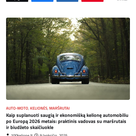
AUTO-MOTO
,
KELIONĖS
,
MARŠRUTAI
Kaip suplanuoti saugią ir ekonomišką kelionę automobiliu
po Europą 2026 metais: praktinis vadovas su maršrutais
ir biudžeto skaičiuokle
100kelione.lt
9 lapkričio, 2025