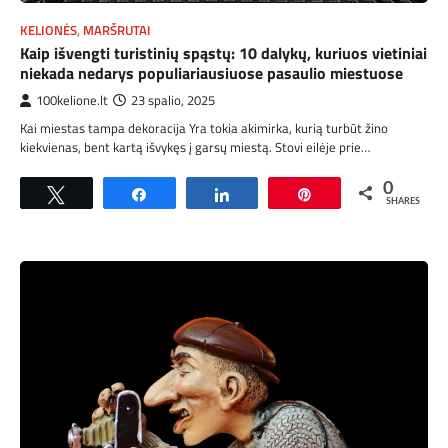
KELIONĖS
,
MARŠRUTAI
Kaip išvengti turistinių spąstų: 10 dalykų, kuriuos vietiniai
niekada nedarys populiariausiuose pasaulio miestuose
100kelione.lt
23 spalio, 2025
Kai miestas tampa dekoracija Yra tokia akimirka, kurią turbūt žino
kiekvienas, bent kartą išvykęs į garsų miestą. Stovi eilėje prie…
0
Tweet
Share
Share
Pin
SHARES