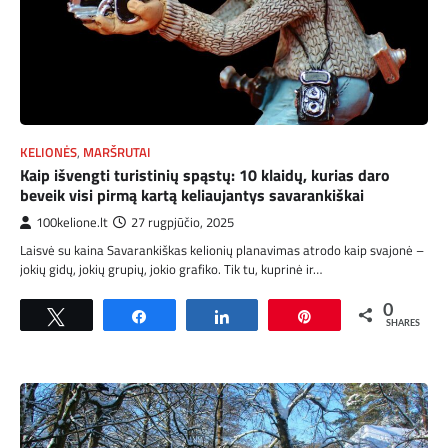
KELIONĖS
,
MARŠRUTAI
Kaip išvengti turistinių spąstų: 10 klaidų, kurias daro
beveik visi pirmą kartą keliaujantys savarankiškai
100kelione.lt
27 rugpjūčio, 2025
Laisvė su kaina Savarankiškas kelionių planavimas atrodo kaip svajonė –
jokių gidų, jokių grupių, jokio grafiko. Tik tu, kuprinė ir…
0
Tweet
Share
Share
Pin
SHARES