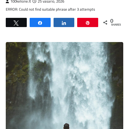
100kelione.lt
25 vasario, 2026
ERROR: Could not find suitable phrase after 3 attempts
0
Tweet
Share
Share
Pin
SHARES