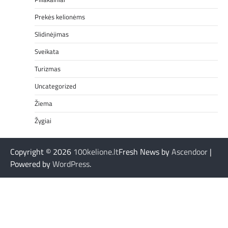
Prekės kelionėms
Slidinėjimas
Sveikata
Turizmas
Uncategorized
Žiema
Žygiai
Copyright © 2026
100kelione.lt
Fresh News by
Ascendoor
|
Powered by
WordPress
.