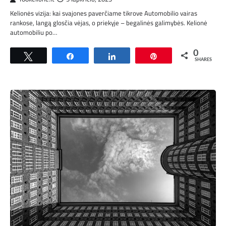
Kelionės vizija: kai svajones paverčiame tikrove Automobilio vairas
rankose, langą glosčia vėjas, o priekyje – begalinės galimybės. Kelionė
automobiliu po…
0
Tweet
Share
Share
Pin
SHARES