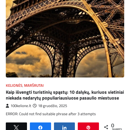
KELIONĖS
,
MARŠRUTAI
Kaip išvengti turistinių spąstų: 10 dalykų, kuriuos vietiniai
niekada nedarytų populiariausiuose pasaulio miestuose
100kelione.lt
18 gruodžio, 2025
ERROR: Could not find suitable phrase after 3 attempts
0
Tweet
Share
Share
Pin
SHARES