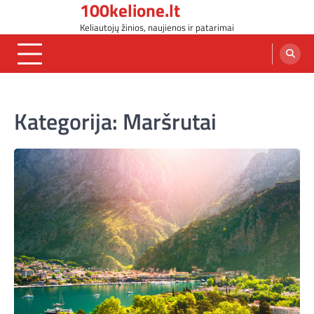
100kelione.lt
Skip
to
Keliautojų žinios, naujienos ir patarimai
content
Kategorija:
Maršrutai