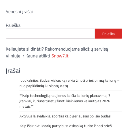
Navigacija
Senesni įrašai
tarp
Paieška
įrašų
Paieška
Keliaujate slidinėti? Rekomenduojame slidžių servisą
Vilniuje ir Kaune atlikti
Snow7.lt
Įrašai
Juodkalnijos Budva: viskas ką reikia žinoti prieš pirmą kelionę –
nuo paplūdimių iki slaptų vietų
**Kaip technologijų naujienos keičia kelionių planavimą: 7
įrankiai, kuriuos turėtų žinoti kiekvienas keliautojas 2026
metais**
Aktyvus laisvalaikis: sportas kaip geriausias poilsio būdas
Kaip išsirinkti idealų party bus: viskas ką turite žinoti prieš