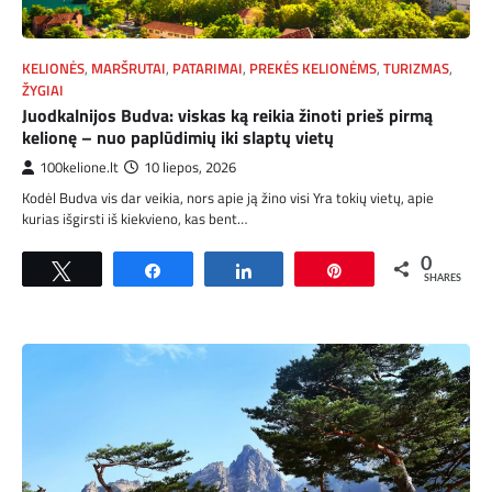
KELIONĖS
,
MARŠRUTAI
,
PATARIMAI
,
PREKĖS KELIONĖMS
,
TURIZMAS
,
ŽYGIAI
Juodkalnijos Budva: viskas ką reikia žinoti prieš pirmą
kelionę – nuo paplūdimių iki slaptų vietų
100kelione.lt
10 liepos, 2026
Kodėl Budva vis dar veikia, nors apie ją žino visi Yra tokių vietų, apie
kurias išgirsti iš kiekvieno, kas bent…
0
Tweet
Share
Share
Pin
SHARES