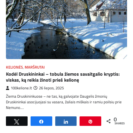
KELIONĖS
,
MARŠRUTAI
Kodėl Druskininkai – tobula žiemos savaitgalio kryptis:
viskas, ką reikia žinoti prieš kelionę
100kelione.lt
26 liepos, 2025
Žiema Druskininkuose – ne tas, ką galvojate Daugelis žmonių
Druskininkai asocijuojasi su vasara, žaliais miškais ir ramiu poilsiu prie
Nemuno.…
0
Tweet
Share
Share
Pin
SHARES