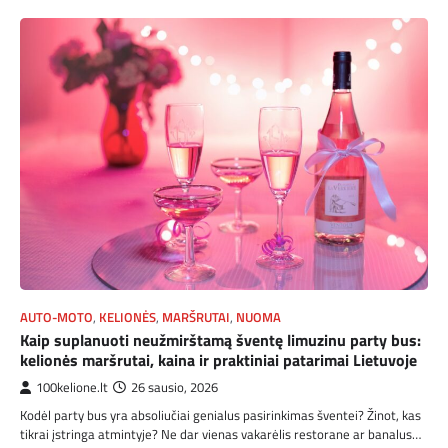
AUTO-MOTO
,
KELIONĖS
,
MARŠRUTAI
,
NUOMA
Kaip suplanuoti neužmirštamą šventę limuzinu party bus:
kelionės maršrutai, kaina ir praktiniai patarimai Lietuvoje
100kelione.lt
26 sausio, 2026
Kodėl party bus yra absoliučiai genialus pasirinkimas šventei? Žinot, kas
tikrai įstringa atmintyje? Ne dar vienas vakarėlis restorane ar banalus…