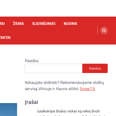
MAI
ŽIEMA
SLIDINĖJIMAS
NUOMA
AKTAI
Paieška
Paieška
Keliaujate slidinėti? Rekomenduojame slidžių
servisą Vilniuje ir Kaune atlikti
Snow7.lt
Įrašai
Juodkalnijos Budva: viskas ką reikia žinoti