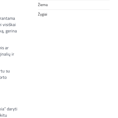
Žiema
Žygiai
uprantama
i visiškai
ką, gerina
is ar
inalių ir
rtu su
orto
kia” daryti
 kitu