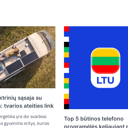
ktrinių sąsaja su
 tvarios ateities link
ergetika yra dvi svarbios
Top 5 būtinos telefono
o gyvenimo sritys, kurios
programėlės keliaujant 