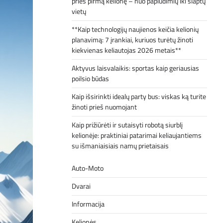
prieš pirmą kelionę – nuo paplūdimių iki slaptų
vietų
**Kaip technologijų naujienos keičia kelionių
planavimą: 7 įrankiai, kuriuos turėtų žinoti
kiekvienas keliautojas 2026 metais**
Aktyvus laisvalaikis: sportas kaip geriausias
poilsio būdas
Kaip išsirinkti idealų party bus: viskas ką turite
žinoti prieš nuomojant
Kaip prižiūrėti ir sutaisyti robotą siurblį
kelionėje: praktiniai patarimai keliaujantiems
su išmaniaisiais namų prietaisais
Auto-Moto
Dvarai
Informacija
Kelionės