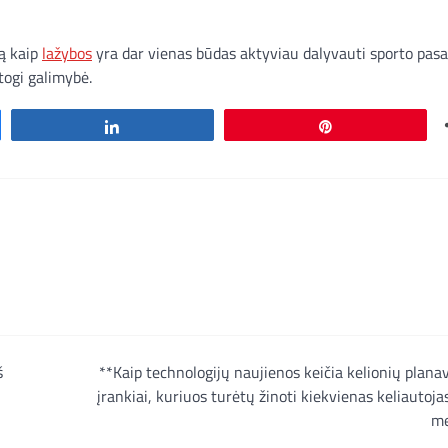
ą kaip
lažybos
yra dar vienas būdas aktyviau dalyvauti sporto pasau
togi galimybė.
Share
Pin
š
**Kaip technologijų naujienos keičia kelionių plana
įrankiai, kuriuos turėtų žinoti kiekvienas keliautoj
me