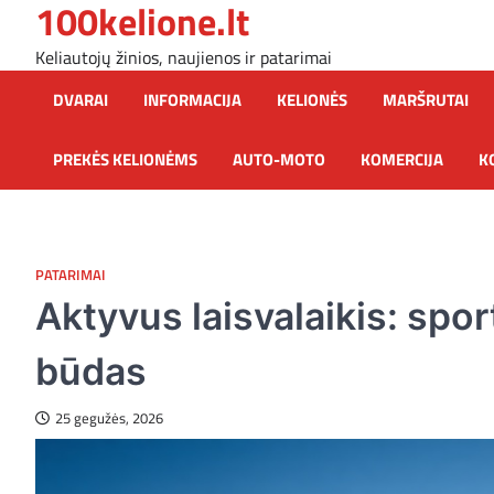
100kelione.lt
Skip
to
Keliautojų žinios, naujienos ir patarimai
content
DVARAI
INFORMACIJA
KELIONĖS
MARŠRUTAI
PREKĖS KELIONĖMS
AUTO-MOTO
KOMERCIJA
K
PATARIMAI
Aktyvus laisvalaikis: spor
būdas
25 gegužės, 2026