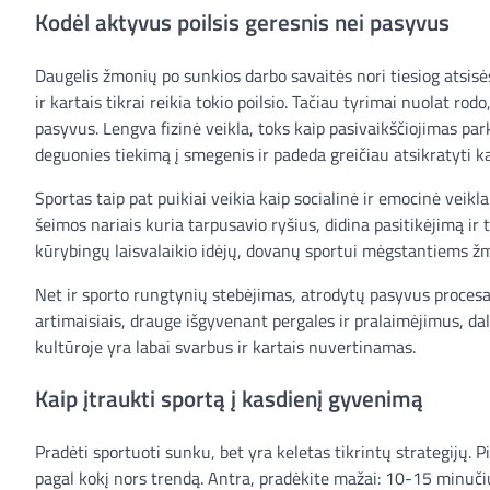
Kodėl aktyvus poilsis geresnis nei pasyvus
Daugelis žmonių po sunkios darbo savaitės nori tiesiog atsisėst
ir kartais tikrai reikia tokio poilsio. Tačiau tyrimai nuolat rod
pasyvus. Lengva fizinė veikla, toks kaip pasivaikščiojimas pa
deguonies tiekimą į smegenis ir padeda greičiau atsikratyti ka
Sportas taip pat puikiai veikia kaip socialinė ir emocinė veik
šeimos nariais kuria tarpusavio ryšius, didina pasitikėjimą ir
kūrybingų laisvalaikio idėjų, dovanų sportui mėgstantiems 
Net ir sporto rungtynių stebėjimas, atrodytų pasyvus procesas, 
artimaisiais, drauge išgyvenant pergales ir pralaimėjimus, da
kultūroje yra labai svarbus ir kartais nuvertinamas.
Kaip įtraukti sportą į kasdienį gyvenimą
Pradėti sportuoti sunku, bet yra keletas tikrintų strategijų. Pi
pagal kokį nors trendą. Antra, pradėkite mažai: 10-15 minučių 