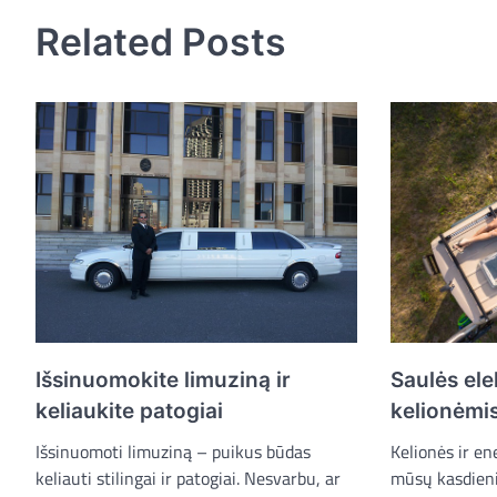
Related Posts
Išsinuomokite limuziną ir
Saulės ele
keliaukite patogiai
kelionėmis:
Išsinuomoti limuziną – puikus būdas
Kelionės ir en
keliauti stilingai ir patogiai. Nesvarbu, ar
mūsų kasdieni