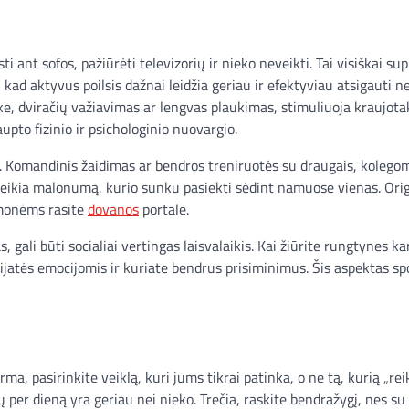
i ant sofos, pažiūrėti televizorių ir nieko neveikti. Tai visiškai s
o, kad aktyvus poilsis dažnai leidžia geriau ir efektyviau atsigauti ne
rke, dviračių važiavimas ar lengvas plaukimas, stimuliuoja kraujota
upto fizinio ir psichologinio nuovargio.
la. Komandinis žaidimas ar bendros treniruotės su draugais, kolegom
 teikia malonumą, kurio sunku pasiekti sėdint namuose vienas. Orig
žmonėms rasite
dovanos
portale.
gali būti socialiai vertingas laisvalaikis. Kai žiūrite rungtynes ka
lijatės emocijomis ir kuriate bendrus prisiminimus. Šis aspektas sp
rma, pasirinkite veiklą, kuri jums tikrai patinka, o ne tą, kurią „rei
per dieną yra geriau nei nieko. Trečia, raskite bendražygį, nes su