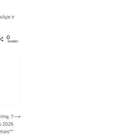
lyje ir
0
SHARES
vimą: 7
⟶
as 2026
tais**