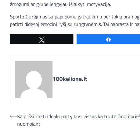
žmogumi ar grupe lengviau išlaikyti motyvaciją.
Sporto žiūrėjimas su papildomu įsitraukimu per tokią pramog
patirti didesnį emocinį ryšį su rungtynėmis. Tai paprasta ir pa
Tweet
Share
100kelione.lt
Navigacija
⟵
Kaip išsirinkti idealų party bus: viskas ką turite žinoti prie
nuomojant
tarp
įrašų