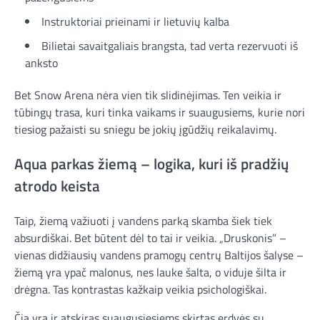
Instruktoriai prieinami ir lietuvių kalba
Bilietai savaitgaliais brangsta, tad verta rezervuoti iš
anksto
Bet Snow Arena nėra vien tik slidinėjimas. Ten veikia ir
tūbingų trasa, kuri tinka vaikams ir suaugusiems, kurie nori
tiesiog pažaisti su sniegu be jokių įgūdžių reikalavimų.
Aqua parkas žiemą – logika, kuri iš pradžių
atrodo keista
Taip, žiemą važiuoti į vandens parką skamba šiek tiek
absurdiškai. Bet būtent dėl to tai ir veikia. „Druskonis” –
vienas didžiausių vandens pramogų centrų Baltijos šalyse –
žiemą yra ypač malonus, nes lauke šalta, o viduje šilta ir
drėgna. Tas kontrastas kažkaip veikia psichologiškai.
Čia yra ir atskiras suaugusiesiems skirtas erdvės su