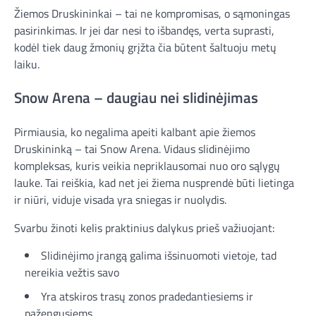
Žiemos Druskininkai – tai ne kompromisas, o sąmoningas
pasirinkimas. Ir jei dar nesi to išbandęs, verta suprasti,
kodėl tiek daug žmonių grįžta čia būtent šaltuoju metų
laiku.
Snow Arena – daugiau nei slidinėjimas
Pirmiausia, ko negalima apeiti kalbant apie žiemos
Druskininką – tai Snow Arena. Vidaus slidinėjimo
kompleksas, kuris veikia nepriklausomai nuo oro sąlygų
lauke. Tai reiškia, kad net jei žiema nusprendė būti lietinga
ir niūri, viduje visada yra sniegas ir nuolydis.
Svarbu žinoti kelis praktinius dalykus prieš važiuojant:
Slidinėjimo įrangą galima išsinuomoti vietoje, tad
nereikia vežtis savo
Yra atskiros trasų zonos pradedantiesiems ir
pažengusiems