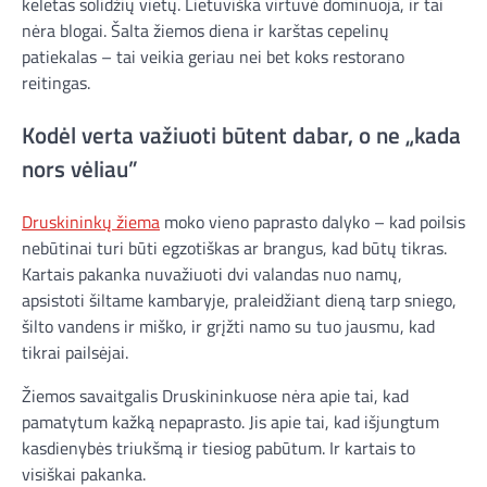
keletas solidžių vietų. Lietuviška virtuvė dominuoja, ir tai
nėra blogai. Šalta žiemos diena ir karštas cepelinų
patiekalas – tai veikia geriau nei bet koks restorano
reitingas.
Kodėl verta važiuoti būtent dabar, o ne „kada
nors vėliau”
Druskininkų žiema
moko vieno paprasto dalyko – kad poilsis
nebūtinai turi būti egzotiškas ar brangus, kad būtų tikras.
Kartais pakanka nuvažiuoti dvi valandas nuo namų,
apsistoti šiltame kambaryje, praleidžiant dieną tarp sniego,
šilto vandens ir miško, ir grįžti namo su tuo jausmu, kad
tikrai pailsėjai.
Žiemos savaitgalis Druskininkuose nėra apie tai, kad
pamatytum kažką nepaprasto. Jis apie tai, kad išjungtum
kasdienybės triukšmą ir tiesiog pabūtum. Ir kartais to
visiškai pakanka.