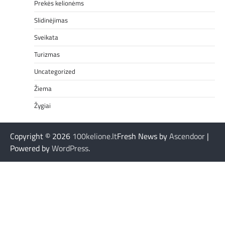
Prekės kelionėms
Slidinėjimas
Sveikata
Turizmas
Uncategorized
Žiema
Žygiai
Copyright © 2026
100kelione.lt
Fresh News by
Ascendoor
|
Powered by
WordPress
.