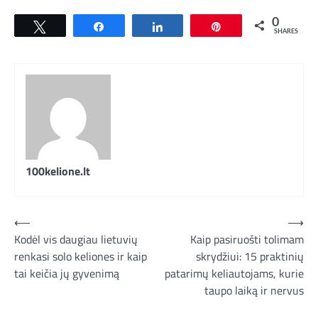
0
Tweet
Share
Share
Pin
SHARES
100kelione.lt
Navigacija
⟵
⟶
Kodėl vis daugiau lietuvių
Kaip pasiruošti tolimam
tarp
renkasi solo keliones ir kaip
skrydžiui: 15 praktinių
įrašų
tai keičia jų gyvenimą
patarimų keliautojams, kurie
taupo laiką ir nervus