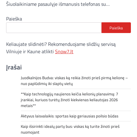
Šiuolaikiniame pasaulyje išmanusis telefonas su…
Paieška
Paieška
Keliaujate slidinėti? Rekomenduojame slidžių servisą
Vilniuje ir Kaune atlikti
Snow7.lt
Įrašai
Juodkalnijos Budva: viskas ką reikia žinoti prieš pirmą kelionę –
nuo paplūdimių iki slaptų vietų
**Kaip technologijų naujienos keičia kelionių planavimą: 7
įrankiai, kuriuos turėtų žinoti kiekvienas keliautojas 2026
metais**
Aktyvus laisvalaikis: sportas kaip geriausias poilsio būdas
Kaip išsirinkti idealų party bus: viskas ką turite žinoti prieš
nuomojant