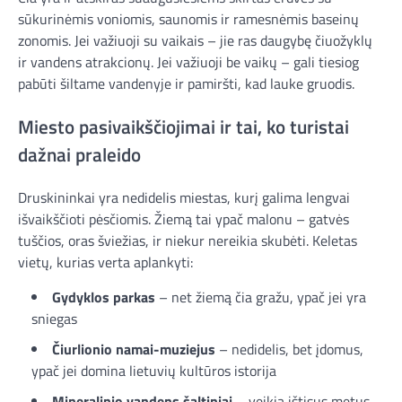
sūkurinėmis voniomis, saunomis ir ramesnėmis baseinų
zonomis. Jei važiuoji su vaikais – jie ras daugybę čiuožyklų
ir vandens atrakcionų. Jei važiuoji be vaikų – gali tiesiog
pabūti šiltame vandenyje ir pamiršti, kad lauke gruodis.
Miesto pasivaikščiojimai ir tai, ko turistai
dažnai praleido
Druskininkai yra nedidelis miestas, kurį galima lengvai
išvaikščioti pėsčiomis. Žiemą tai ypač malonu – gatvės
tuščios, oras šviežias, ir niekur nereikia skubėti. Keletas
vietų, kurias verta aplankyti:
Gydyklos parkas
– net žiemą čia gražu, ypač jei yra
sniegas
Čiurlionio namai-muziejus
– nedidelis, bet įdomus,
ypač jei domina lietuvių kultūros istorija
Mineralinio vandens šaltiniai
– veikia ištisus metus,