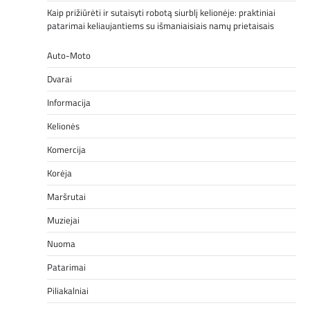
Kaip prižiūrėti ir sutaisyti robotą siurblį kelionėje: praktiniai
patarimai keliaujantiems su išmaniaisiais namų prietaisais
Auto-Moto
Dvarai
Informacija
Kelionės
Komercija
Korėja
Maršrutai
Muziejai
Nuoma
Patarimai
Piliakalniai