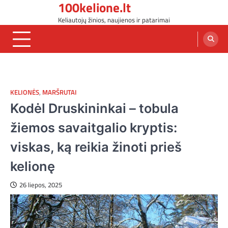
100kelione.lt
Skip
to
Keliautojų žinios, naujienos ir patarimai
content
KELIONĖS
,
MARŠRUTAI
Kodėl Druskininkai – tobula
žiemos savaitgalio kryptis:
viskas, ką reikia žinoti prieš
kelionę
26 liepos, 2025