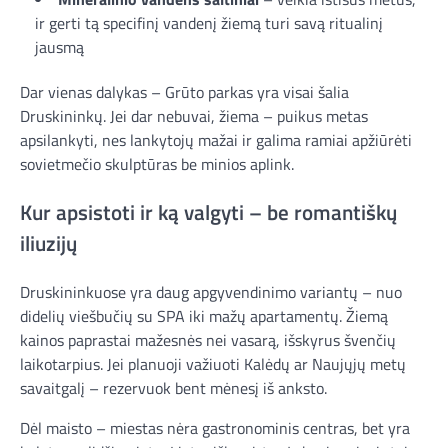
ir gerti tą specifinį vandenį žiemą turi savą ritualinį
jausmą
Dar vienas dalykas – Grūto parkas yra visai šalia
Druskininkų. Jei dar nebuvai, žiema – puikus metas
apsilankyti, nes lankytojų mažai ir galima ramiai apžiūrėti
sovietmečio skulptūras be minios aplink.
Kur apsistoti ir ką valgyti – be romantiškų
iliuzijų
Druskininkuose yra daug apgyvendinimo variantų – nuo
didelių viešbučių su SPA iki mažų apartamentų. Žiemą
kainos paprastai mažesnės nei vasarą, išskyrus švenčių
laikotarpius. Jei planuoji važiuoti Kalėdų ar Naujųjų metų
savaitgalį – rezervuok bent mėnesį iš anksto.
Dėl maisto – miestas nėra gastronominis centras, bet yra