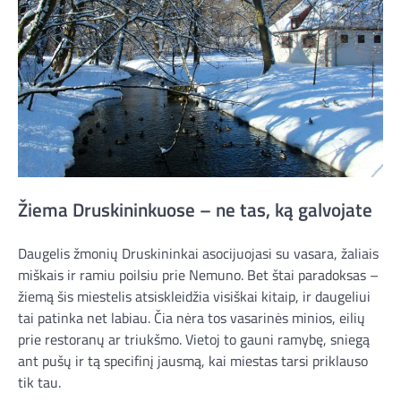
Žiema Druskininkuose – ne tas, ką galvojate
Daugelis žmonių Druskininkai asocijuojasi su vasara, žaliais
miškais ir ramiu poilsiu prie Nemuno. Bet štai paradoksas –
žiemą šis miestelis atsiskleidžia visiškai kitaip, ir daugeliui
tai patinka net labiau. Čia nėra tos vasarinės minios, eilių
prie restoranų ar triukšmo. Vietoj to gauni ramybę, sniegą
ant pušų ir tą specifinį jausmą, kai miestas tarsi priklauso
tik tau.