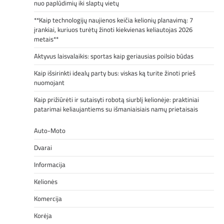
nuo paplūdimių iki slaptų vietų
**Kaip technologijų naujienos keičia kelionių planavimą: 7
įrankiai, kuriuos turėtų žinoti kiekvienas keliautojas 2026
metais**
Aktyvus laisvalaikis: sportas kaip geriausias poilsio būdas
Kaip išsirinkti idealų party bus: viskas ką turite žinoti prieš
nuomojant
Kaip prižiūrėti ir sutaisyti robotą siurblį kelionėje: praktiniai
patarimai keliaujantiems su išmaniaisiais namų prietaisais
Auto-Moto
Dvarai
Informacija
Kelionės
Komercija
Korėja