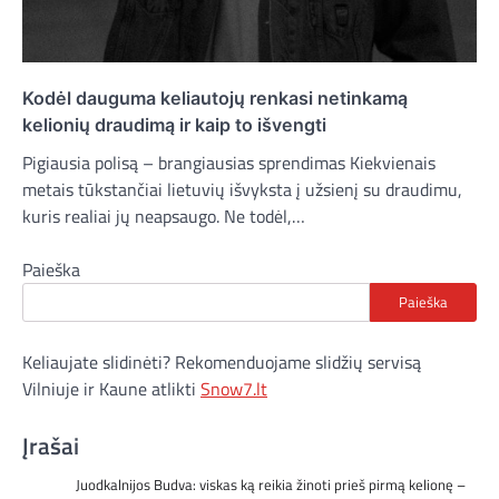
Kodėl dauguma keliautojų renkasi netinkamą
kelionių draudimą ir kaip to išvengti
Pigiausia polisą – brangiausias sprendimas Kiekvienais
metais tūkstančiai lietuvių išvyksta į užsienį su draudimu,
kuris realiai jų neapsaugo. Ne todėl,…
Paieška
Paieška
Keliaujate slidinėti? Rekomenduojame slidžių servisą
Vilniuje ir Kaune atlikti
Snow7.lt
Įrašai
Juodkalnijos Budva: viskas ką reikia žinoti prieš pirmą kelionę –