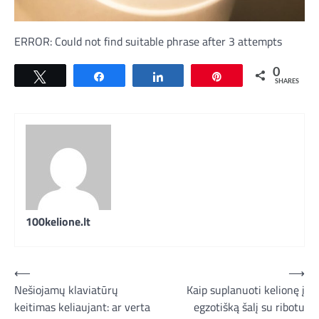
ERROR: Could not find suitable phrase after 3 attempts
0
Tweet
Share
Share
Pin
SHARES
100kelione.lt
Navigacija
⟵
⟶
Nešiojamų klaviatūrų
Kaip suplanuoti kelionę į
tarp
keitimas keliaujant: ar verta
egzotišką šalį su ribotu
įrašų