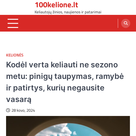
100kelione.lt
Skip
to
Keliautojų žinios, naujienos ir patarimai
content
KELIONĖS
Kodėl verta keliauti ne sezono
metu: pinigų taupymas, ramybė
ir patirtys, kurių negausite
vasarą
28 kovo, 2024