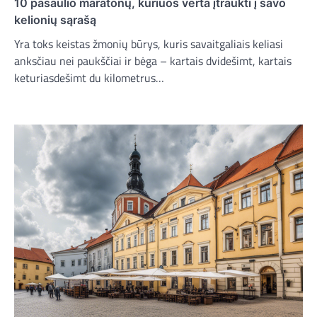
10 pasaulio maratonų, kuriuos verta įtraukti į savo
kelionių sąrašą
Yra toks keistas žmonių būrys, kuris savaitgaliais keliasi
anksčiau nei paukščiai ir bėga – kartais dvidešimt, kartais
keturiasdešimt du kilometrus…