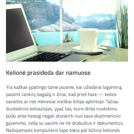
Kelionė prasideda dar namuose
Yra kažkas ypatingo tame jausme, kai užsidarai lagaminą,
pasiimi rankinį bagažą ir žinai, kad prieš tave — kelios
savaitės ar net mėnesiai visiškai kitoje aplinkoje. Tačiau
šiuolaikinis keliautojas, ypač tas, kuris dirba nuotoliniu
būdu arba tiesiog negali atsiskirti nuo savo skaitmeninio
gyvenimo, neša su savimi ne tik drabužius ir dokumentus.
Nešiojamasis kompiuteris tapo tokia pat būtina kelionės