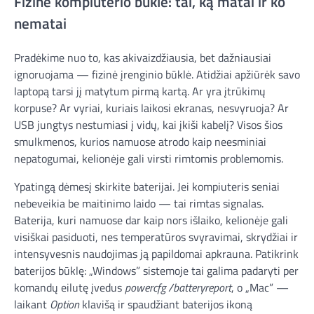
Fizinė kompiuterio būklė: tai, ką matai ir ko
nematai
Pradėkime nuo to, kas akivaizdžiausia, bet dažniausiai
ignoruojama — fizinė įrenginio būklė. Atidžiai apžiūrėk savo
laptopą tarsi jį matytum pirmą kartą. Ar yra įtrūkimų
korpuse? Ar vyriai, kuriais laikosi ekranas, nesvyruoja? Ar
USB jungtys nestumiasi į vidų, kai įkiši kabelį? Visos šios
smulkmenos, kurios namuose atrodo kaip neesminiai
nepatogumai, kelionėje gali virsti rimtomis problemomis.
Ypatingą dėmesį skirkite baterijai. Jei kompiuteris seniai
nebeveikia be maitinimo laido — tai rimtas signalas.
Baterija, kuri namuose dar kaip nors išlaiko, kelionėje gali
visiškai pasiduoti, nes temperatūros svyravimai, skrydžiai ir
intensyvesnis naudojimas ją papildomai apkrauna. Patikrink
baterijos būklę: „Windows” sistemoje tai galima padaryti per
komandų eilutę įvedus
powercfg /batteryreport
, o „Mac” —
laikant
Option
klavišą ir spaudžiant baterijos ikoną