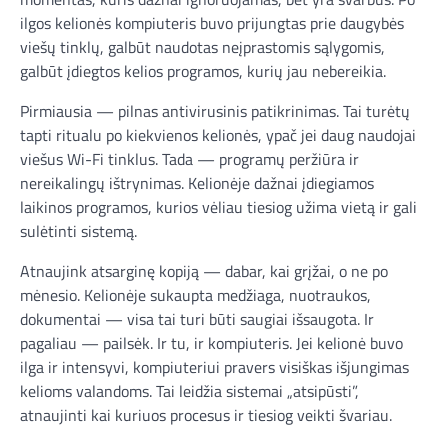
ilgos kelionės kompiuteris buvo prijungtas prie daugybės
viešų tinklų, galbūt naudotas neįprastomis sąlygomis,
galbūt įdiegtos kelios programos, kurių jau nebereikia.
Pirmiausia — pilnas antivirusinis patikrinimas. Tai turėtų
tapti ritualu po kiekvienos kelionės, ypač jei daug naudojai
viešus Wi-Fi tinklus. Tada — programų peržiūra ir
nereikalingų ištrynimas. Kelionėje dažnai įdiegiamos
laikinos programos, kurios vėliau tiesiog užima vietą ir gali
sulėtinti sistemą.
Atnaujink atsarginę kopiją — dabar, kai grįžai, o ne po
mėnesio. Kelionėje sukaupta medžiaga, nuotraukos,
dokumentai — visa tai turi būti saugiai išsaugota. Ir
pagaliau — pailsėk. Ir tu, ir kompiuteris. Jei kelionė buvo
ilga ir intensyvi, kompiuteriui pravers visiškas išjungimas
kelioms valandoms. Tai leidžia sistemai „atsipūsti”,
atnaujinti kai kuriuos procesus ir tiesiog veikti švariau.