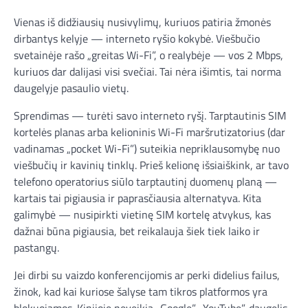
Vienas iš didžiausių nusivylimų, kuriuos patiria žmonės
dirbantys kelyje — interneto ryšio kokybė. Viešbučio
svetainėje rašo „greitas Wi-Fi”, o realybėje — vos 2 Mbps,
kuriuos dar dalijasi visi svečiai. Tai nėra išimtis, tai norma
daugelyje pasaulio vietų.
Sprendimas — turėti savo interneto ryšį. Tarptautinis SIM
kortelės planas arba kelioninis Wi-Fi maršrutizatorius (dar
vadinamas „pocket Wi-Fi”) suteikia nepriklausomybę nuo
viešbučių ir kavinių tinklų. Prieš kelionę išsiaiškink, ar tavo
telefono operatorius siūlo tarptautinį duomenų planą —
kartais tai pigiausia ir paprasčiausia alternatyva. Kita
galimybė — nusipirkti vietinę SIM kortelę atvykus, kas
dažnai būna pigiausia, bet reikalauja šiek tiek laiko ir
pastangų.
Jei dirbi su vaizdo konferencijomis ar perki didelius failus,
žinok, kad kai kuriose šalyse tam tikros platformos yra