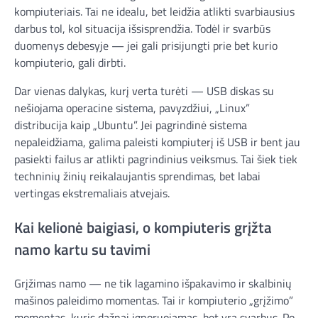
kompiuteriais. Tai ne idealu, bet leidžia atlikti svarbiausius
darbus tol, kol situacija išsisprendžia. Todėl ir svarbūs
duomenys debesyje — jei gali prisijungti prie bet kurio
kompiuterio, gali dirbti.
Dar vienas dalykas, kurį verta turėti — USB diskas su
nešiojama operacine sistema, pavyzdžiui, „Linux”
distribucija kaip „Ubuntu”. Jei pagrindinė sistema
nepaleidžiama, galima paleisti kompiuterį iš USB ir bent jau
pasiekti failus ar atlikti pagrindinius veiksmus. Tai šiek tiek
techninių žinių reikalaujantis sprendimas, bet labai
vertingas ekstremaliais atvejais.
Kai kelionė baigiasi, o kompiuteris grįžta
namo kartu su tavimi
Grįžimas namo — ne tik lagamino išpakavimo ir skalbinių
mašinos paleidimo momentas. Tai ir kompiuterio „grįžimo”
momentas, kuris dažnai ignoruojamas, bet yra svarbus. Po