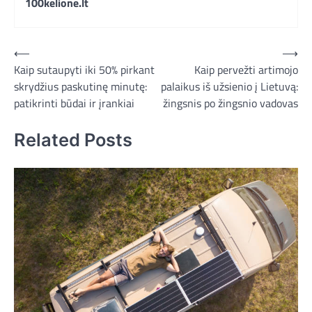
100kelione.lt
Navigacija
⟵
⟶
Kaip sutaupyti iki 50% pirkant
Kaip pervežti artimojo
tarp
skrydžius paskutinę minutę:
palaikus iš užsienio į Lietuvą:
įrašų
patikrinti būdai ir įrankiai
žingsnis po žingsnio vadovas
Related Posts