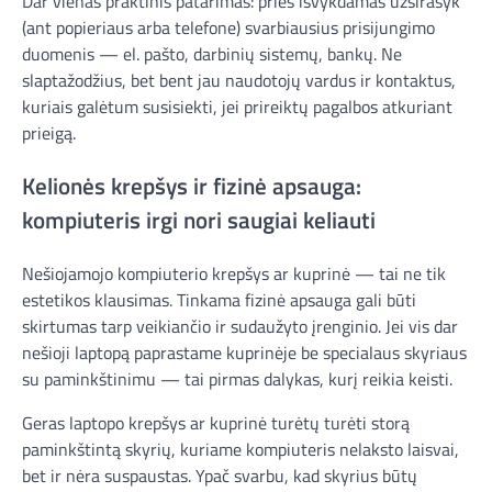
Dar vienas praktinis patarimas: prieš išvykdamas užsirašyk
(ant popieriaus arba telefone) svarbiausius prisijungimo
duomenis — el. pašto, darbinių sistemų, bankų. Ne
slaptažodžius, bet bent jau naudotojų vardus ir kontaktus,
kuriais galėtum susisiekti, jei prireiktų pagalbos atkuriant
prieigą.
Kelionės krepšys ir fizinė apsauga:
kompiuteris irgi nori saugiai keliauti
Nešiojamojo kompiuterio krepšys ar kuprinė — tai ne tik
estetikos klausimas. Tinkama fizinė apsauga gali būti
skirtumas tarp veikiančio ir sudaužyto įrenginio. Jei vis dar
nešioji laptopą paprastame kuprinėje be specialaus skyriaus
su paminkštinimu — tai pirmas dalykas, kurį reikia keisti.
Geras laptopo krepšys ar kuprinė turėtų turėti storą
paminkštintą skyrių, kuriame kompiuteris nelaksto laisvai,
bet ir nėra suspaustas. Ypač svarbu, kad skyrius būtų