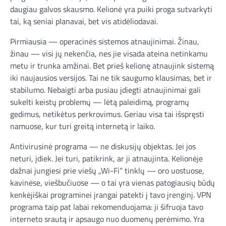
daugiau galvos skausmo. Kelionė yra puiki proga sutvarkyti
tai, ką seniai planavai, bet vis atidėliodavai.
Pirmiausia — operacinės sistemos atnaujinimai. Žinau,
žinau — visi jų nekenčia, nes jie visada ateina netinkamu
metu ir trunka amžinai. Bet prieš kelionę atnaujink sistemą
iki naujausios versijos. Tai ne tik saugumo klausimas, bet ir
stabilumo. Nebaigti arba pusiau įdiegti atnaujinimai gali
sukelti keistų problemų — lėtą paleidimą, programų
gedimus, netikėtus perkrovimus. Geriau visa tai išspręsti
namuose, kur turi greitą internetą ir laiko.
Antivirusinė programa — ne diskusijų objektas. Jei jos
neturi, įdiek. Jei turi, patikrink, ar ji atnaujinta. Kelionėje
dažnai jungiesi prie viešų „Wi-Fi” tinklų — oro uostuose,
kavinėse, viešbučiuose — o tai yra vienas patogiausių būdų
kenkėjiškai programinei įrangai patekti į tavo įrenginį. VPN
programa taip pat labai rekomenduojama: ji šifruoja tavo
interneto srautą ir apsaugo nuo duomenų perėmimo. Yra