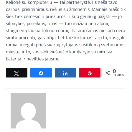
Kelionė su kompiuteriu — tai partnerystė. Jis neša tavo
darbus, prisiminimus, ryšius su žmonėmis. Mainais prašo tik
šiek tiek dėmesio ir priežiūros. Ir kuo geriau jį pažįsti — jo
silpnybes, poreikius, ribas — tuo mažiau nemalonių
staigmenų laukia toli nuo namų. Pasiruošimas niekada nėra
šimtu procentų garantija, bet tai skirtumas tarp to, kas gali
ramiai miegoti prieš svarbų rytojaus susitikimą svetimame
mieste, ir to, kas sėdi viešbučio kambaryje su mirusia
baterija ir nevilties jausmu.
0
Tweet
Share
Share
Pin
SHARES