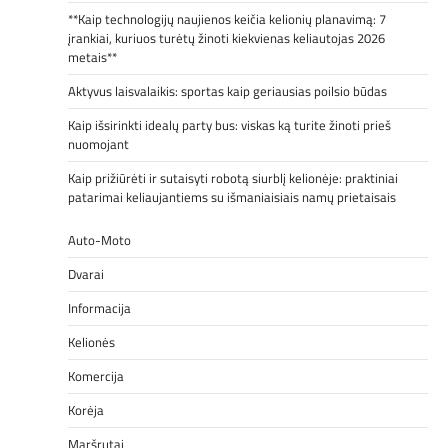
**Kaip technologijų naujienos keičia kelionių planavimą: 7
įrankiai, kuriuos turėtų žinoti kiekvienas keliautojas 2026
metais**
Aktyvus laisvalaikis: sportas kaip geriausias poilsio būdas
Kaip išsirinkti idealų party bus: viskas ką turite žinoti prieš
nuomojant
Kaip prižiūrėti ir sutaisyti robotą siurblį kelionėje: praktiniai
patarimai keliaujantiems su išmaniaisiais namų prietaisais
Auto-Moto
Dvarai
Informacija
Kelionės
Komercija
Korėja
Maršrutai