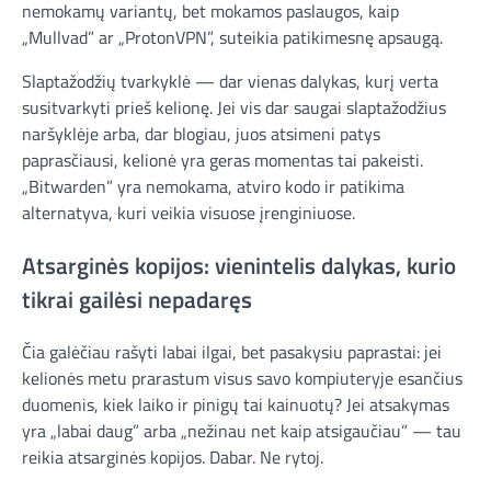
nemokamų variantų, bet mokamos paslaugos, kaip
„Mullvad” ar „ProtonVPN”, suteikia patikimesnę apsaugą.
Slaptažodžių tvarkyklė — dar vienas dalykas, kurį verta
susitvarkyti prieš kelionę. Jei vis dar saugai slaptažodžius
naršyklėje arba, dar blogiau, juos atsimeni patys
paprasčiausi, kelionė yra geras momentas tai pakeisti.
„Bitwarden” yra nemokama, atviro kodo ir patikima
alternatyva, kuri veikia visuose įrenginiuose.
Atsarginės kopijos: vienintelis dalykas, kurio
tikrai gailėsi nepadaręs
Čia galėčiau rašyti labai ilgai, bet pasakysiu paprastai: jei
kelionės metu prarastum visus savo kompiuteryje esančius
duomenis, kiek laiko ir pinigų tai kainuotų? Jei atsakymas
yra „labai daug” arba „nežinau net kaip atsigaučiau” — tau
reikia atsarginės kopijos. Dabar. Ne rytoj.