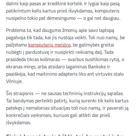
dalimi kaip pasas ar kreditinė kortelė. Ir lygiai kaip pasą
patikrintum kelis kartus prieš išvykdamas, kompiuteris
nusipelno tokio pat dėmesingumo — o gal net daugiau.
Problema ta, kad dauguma žmonių apie savo laptopą
pagalvoja tik tada, kai jis nustoja veikti. Toli nuo namų, be
pažįstamo
kompiuterių meistro
, be galimybės greitai
nubėgti į parduotuvę ir nusipirkti reikiamą dalį. Tada
prasideda tikras košmaras — svarbus susitikimas rytoj, o
ekranas miręs, arba atsidaro lagaminas Bankoke ir
paaiškėja, kad maitinimo adapteris liko ant virtuvės stalo
Vilniuje.
Šis straipsnis — ne sausas techninių instrukcijų sąrašas.
Tai bandymas perteikti patirtį, kurią surenki tik kelis kartus
patekęs į nemalonias situacijas toli nuo namų, ir paversti ją
konkrečiais veiksmais, kuriuos gali atlikti dar prieš
išvykdamas.