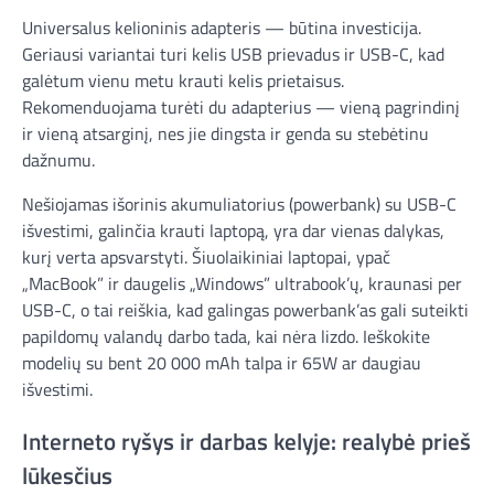
Universalus kelioninis adapteris — būtina investicija.
Geriausi variantai turi kelis USB prievadus ir USB-C, kad
galėtum vienu metu krauti kelis prietaisus.
Rekomenduojama turėti du adapterius — vieną pagrindinį
ir vieną atsarginį, nes jie dingsta ir genda su stebėtinu
dažnumu.
Nešiojamas išorinis akumuliatorius (powerbank) su USB-C
išvestimi, galinčia krauti laptopą, yra dar vienas dalykas,
kurį verta apsvarstyti. Šiuolaikiniai laptopai, ypač
„MacBook” ir daugelis „Windows” ultrabook’ų, kraunasi per
USB-C, o tai reiškia, kad galingas powerbank’as gali suteikti
papildomų valandų darbo tada, kai nėra lizdo. Ieškokite
modelių su bent 20 000 mAh talpa ir 65W ar daugiau
išvestimi.
Interneto ryšys ir darbas kelyje: realybė prieš
lūkesčius