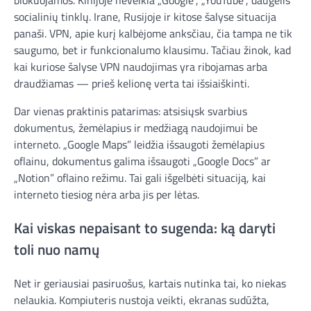
blokuojamos. Kinijoje neveikia „Google”, „YouTube”, daugelis
socialinių tinklų. Irane, Rusijoje ir kitose šalyse situacija
panaši. VPN, apie kurį kalbėjome anksčiau, čia tampa ne tik
saugumo, bet ir funkcionalumo klausimu. Tačiau žinok, kad
kai kuriose šalyse VPN naudojimas yra ribojamas arba
draudžiamas — prieš kelionę verta tai išsiaiškinti.
Dar vienas praktinis patarimas: atsisiųsk svarbius
dokumentus, žemėlapius ir medžiagą naudojimui be
interneto. „Google Maps” leidžia išsaugoti žemėlapius
oflainu, dokumentus galima išsaugoti „Google Docs” ar
„Notion” oflaino režimu. Tai gali išgelbėti situaciją, kai
interneto tiesiog nėra arba jis per lėtas.
Kai viskas nepaisant to sugenda: ką daryti
toli nuo namų
Net ir geriausiai pasiruošus, kartais nutinka tai, ko niekas
nelaukia. Kompiuteris nustoja veikti, ekranas sudūžta,