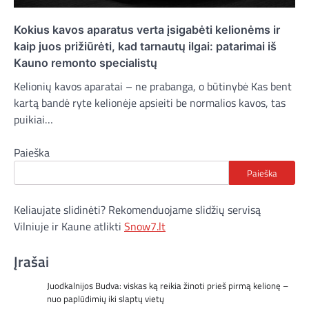
Kokius kavos aparatus verta įsigabėti kelionėms ir
kaip juos prižiūrėti, kad tarnautų ilgai: patarimai iš
Kauno remonto specialistų
Kelionių kavos aparatai – ne prabanga, o būtinybė Kas bent
kartą bandė ryte kelionėje apsieiti be normalios kavos, tas
puikiai…
Paieška
Paieška
Keliaujate slidinėti? Rekomenduojame slidžių servisą
Vilniuje ir Kaune atlikti
Snow7.lt
Įrašai
Juodkalnijos Budva: viskas ką reikia žinoti prieš pirmą kelionę –
nuo paplūdimių iki slaptų vietų