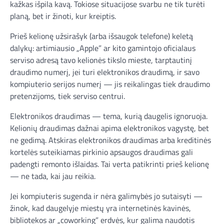
kažkas išpila kavą. Tokiose situacijose svarbu ne tik turėti
planą, bet ir žinoti, kur kreiptis.
Prieš kelionę užsirašyk (arba išsaugok telefone) keletą
dalykų: artimiausio „Apple” ar kito gamintojo oficialaus
serviso adresą tavo kelionės tikslo mieste, tarptautinį
draudimo numerį, jei turi elektronikos draudimą, ir savo
kompiuterio serijos numerį — jis reikalingas tiek draudimo
pretenzijoms, tiek serviso centrui.
Elektronikos draudimas — tema, kurią daugelis ignoruoja.
Kelionių draudimas dažnai apima elektronikos vagystę, bet
ne gedimą. Atskiras elektronikos draudimas arba kreditinės
kortelės suteikiamas pirkinio apsaugos draudimas gali
padengti remonto išlaidas. Tai verta patikrinti prieš kelionę
— ne tada, kai jau reikia.
Jei kompiuteris sugenda ir nėra galimybės jo sutaisyti —
žinok, kad daugelyje miestų yra internetinės kavinės,
bibliotekos ar „coworking” erdvės, kur galima naudotis