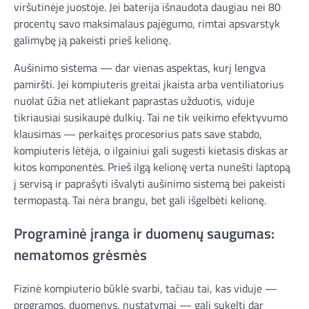
viršutinėje juostoje. Jei baterija išnaudota daugiau nei 80
procentų savo maksimalaus pajėgumo, rimtai apsvarstyk
galimybę ją pakeisti prieš kelionę.
Aušinimo sistema — dar vienas aspektas, kurį lengva
pamiršti. Jei kompiuteris greitai įkaista arba ventiliatorius
nuolat ūžia net atliekant paprastas užduotis, viduje
tikriausiai susikaupė dulkių. Tai ne tik veikimo efektyvumo
klausimas — perkaitęs procesorius pats save stabdo,
kompiuteris lėtėja, o ilgainiui gali sugesti kietasis diskas ar
kitos komponentės. Prieš ilgą kelionę verta nunešti laptopą
į servisą ir paprašyti išvalyti aušinimo sistemą bei pakeisti
termopastą. Tai nėra brangu, bet gali išgelbėti kelionę.
Programinė įranga ir duomenų saugumas:
nematomos grėsmės
Fizinė kompiuterio būklė svarbi, tačiau tai, kas viduje —
programos, duomenys, nustatymai — gali sukelti dar