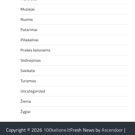
Muziejai
Nuoma
Patarimai
Piliakalniai
Prekės kelionėms
Slidinėjimas
Sveikata
Turizmas
Uncategorized
Žiema
Žygiai
Copyright © 2026
100kelione.lt
Fresh News by
Ascendoor
|