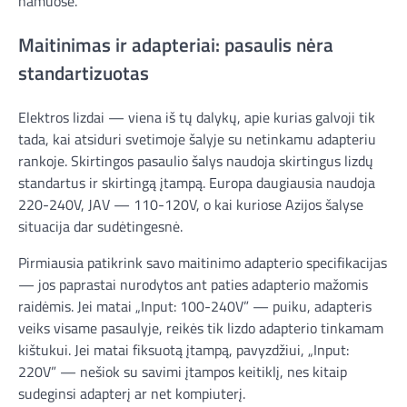
namuose.
Maitinimas ir adapteriai: pasaulis nėra
standartizuotas
Elektros lizdai — viena iš tų dalykų, apie kurias galvoji tik
tada, kai atsiduri svetimoje šalyje su netinkamu adapteriu
rankoje. Skirtingos pasaulio šalys naudoja skirtingus lizdų
standartus ir skirtingą įtampą. Europa daugiausia naudoja
220-240V, JAV — 110-120V, o kai kuriose Azijos šalyse
situacija dar sudėtingesnė.
Pirmiausia patikrink savo maitinimo adapterio specifikacijas
— jos paprastai nurodytos ant paties adapterio mažomis
raidėmis. Jei matai „Input: 100-240V” — puiku, adapteris
veiks visame pasaulyje, reikės tik lizdo adapterio tinkamam
kištukui. Jei matai fiksuotą įtampą, pavyzdžiui, „Input:
220V” — nešiok su savimi įtampos keitiklį, nes kitaip
sudeginsi adapterį ar net kompiuterį.