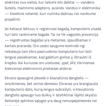
atskirtas nuo vietos, kur laikomi kiti daiktai — vandens
butelis, maitinimo adapteris, ausinės. Vanduo ir elektronika
— klasikinė nelaimė, kuri nutinka dažniau nei norėtume
pripažinti.
Jei keliausi lėktuvu ir registruosi bagažą, kompiuteris visada
turi būti rankiniame bagaže. Tai ne tik vagystės prevencija
— registruotas bagažas yra metamas, spaudžiamas ir
kartais praranda. Oro uosto saugumo kontrolė irgi
reikalauja tam tikro pasiruošimo: kompiuteris turi būti
lengvai pasiekiamas, kad galėtum greitai jį ištraukti iš
krepšio. Kai kuriuose oro uostuose, ypač JAV, tikrinamas
kiekvienas elektroninis prietaisas atskirai.
Ekrano apsauginė plėvelė ir klaviatūros dangtelis —
smulkmenos, bet vertos dėmesio. Ekranas yra brangiausia
kompiuterio dalis, kurią lengva subraižyti, o klaviatūros
dangtelis apsaugo nuo dulkių ir atsitiktinai išpilto skysčio.
Kelionėje aplinkos sąlygos yra daug nenuspėjamesnės nei