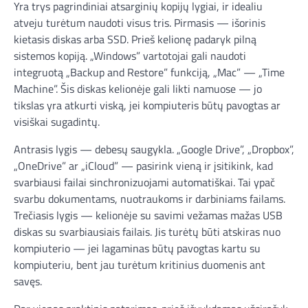
Yra trys pagrindiniai atsarginių kopijų lygiai, ir idealiu
atveju turėtum naudoti visus tris. Pirmasis — išorinis
kietasis diskas arba SSD. Prieš kelionę padaryk pilną
sistemos kopiją. „Windows” vartotojai gali naudoti
integruotą „Backup and Restore” funkciją, „Mac” — „Time
Machine”. Šis diskas kelionėje gali likti namuose — jo
tikslas yra atkurti viską, jei kompiuteris būtų pavogtas ar
visiškai sugadintų.
Antrasis lygis — debesų saugykla. „Google Drive”, „Dropbox”,
„OneDrive” ar „iCloud” — pasirink vieną ir įsitikink, kad
svarbiausi failai sinchronizuojami automatiškai. Tai ypač
svarbu dokumentams, nuotraukoms ir darbiniams failams.
Trečiasis lygis — kelionėje su savimi vežamas mažas USB
diskas su svarbiausiais failais. Jis turėtų būti atskiras nuo
kompiuterio — jei lagaminas būtų pavogtas kartu su
kompiuteriu, bent jau turėtum kritinius duomenis ant
savęs.