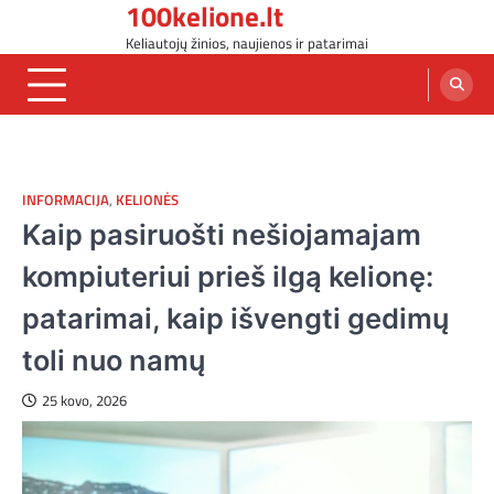
100kelione.lt
Skip
to
Keliautojų žinios, naujienos ir patarimai
content
INFORMACIJA
,
KELIONĖS
Kaip pasiruošti nešiojamajam
kompiuteriui prieš ilgą kelionę:
patarimai, kaip išvengti gedimų
toli nuo namų
25 kovo, 2026