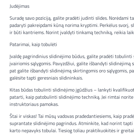
Judėjimas
Suradę savo poziciją, galite pradėti judinti slides. Norėdami tai
padaryti pakreipdami kūną norima kryptimi. Perkėlus svorį, sl
ir būti kantriems. Norint įvaldyti tinkamą techniką, reikia laik
Patarimai, kaip tobulėti
Įvaldę pagrindinius slidinėjimo būdus, galite pradėti tobulinti
įvairiomis sąlygomis. Pavyzdžiui, galite išbandyti slidinėjimą 
pat galite išbandyti slidinėjimą skirtingomis oro sąlygomis, p
galėsite tapti geresniais slidininkais.
Kitas būdas tobulinti slidinėjimo įgūdžius – lankyti kvalifiku
patarti, kaip patobulinti slidinėjimo techniką. Jei rimtai nori
instruktoriaus pamokas.
Štai ir viskas! Tai mūsų vadovas pradedantiesiems, kaip pradėt
suprantate slidinėjimo pagrindus. Atminkite, kad norint tapti g
karto nepavyks tobulai. Tiesiog toliau praktikuokitės ir greitai