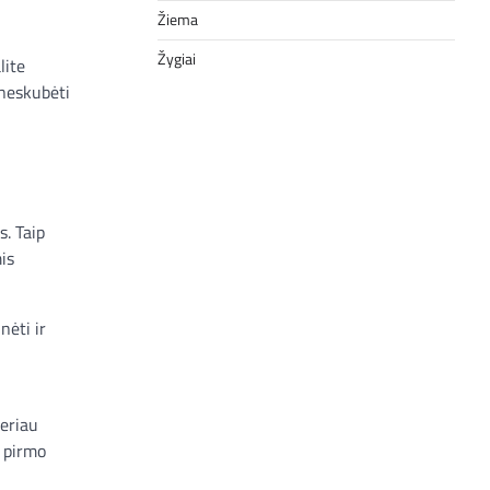
Žiema
Žygiai
lite
 neskubėti
s. Taip
is
nėti ir
geriau
š pirmo