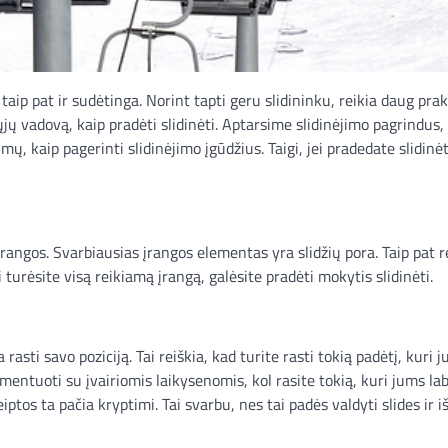
 taip pat ir sudėtinga. Norint tapti geru slidininku, reikia daug prak
ų vadovą, kaip pradėti slidinėti. Aptarsime slidinėjimo pagrindus, 
mų, kaip pagerinti slidinėjimo įgūdžius. Taigi, jei pradedate slidinė
rangos. Svarbiausias įrangos elementas yra slidžių pora. Taip pat r
 turėsite visą reikiamą įrangą, galėsite pradėti mokytis slidinėti.
rasti savo poziciją. Tai reiškia, kad turite rasti tokią padėtį, kuri 
rimentuoti su įvairiomis laikysenomis, kol rasite tokią, kuri jums lab
reiptos ta pačia kryptimi. Tai svarbu, nes tai padės valdyti slides ir 