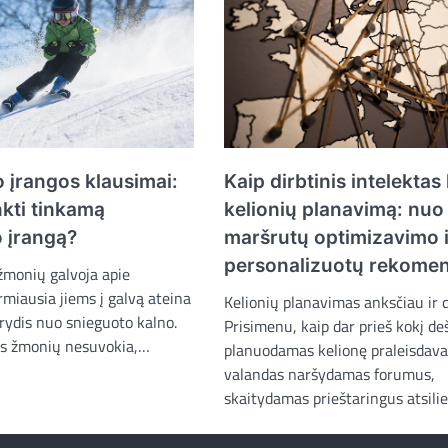
o įrangos klausimai:
Kaip dirbtinis intelektas
inkti tinkamą
kelionių planavimą: nuo
o įrangą?
maršrutų optimizavimo i
personalizuotų rekomen
monių galvoja apie
irmiausia jiems į galvą ateina
Kelionių planavimas anksčiau ir 
rydis nuo snieguoto kalno.
Prisimenu, kaip dar prieš kokį d
is žmonių nesuvokia,…
planuodamas kelionę praleisdav
valandas naršydamas forumus,
skaitydamas prieštaringus atsil