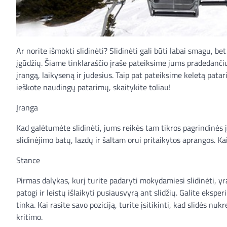
Ar norite išmokti slidinėti? Slidinėti gali būti labai smagu, bet
įgūdžių. Šiame tinklaraščio įraše pateiksime jums pradedančiųj
įrangą, laikyseną ir judesius. Taip pat pateiksime keletą patari
ieškote naudingų patarimų, skaitykite toliau!
Įranga
Kad galėtumėte slidinėti, jums reikės tam tikros pagrindinės į
slidinėjimo batų, lazdų ir šaltam orui pritaikytos aprangos. Kai
Stance
Pirmas dalykas, kurį turite padaryti mokydamiesi slidinėti, yra 
patogi ir leistų išlaikyti pusiausvyrą ant slidžių. Galite ekspe
tinka. Kai rasite savo poziciją, turite įsitikinti, kad slidės nuk
kritimo.