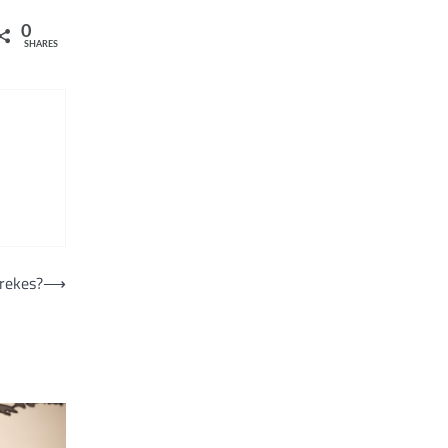
0
SHARES
prekes?
⟶