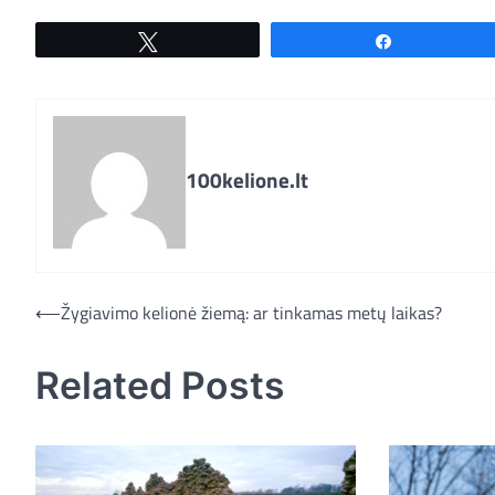
Tweet
Share
100kelione.lt
Navigacija
⟵
Žygiavimo kelionė žiemą: ar tinkamas metų laikas?
tarp
Related Posts
įrašų