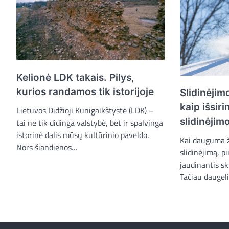
Kelionė LDK takais. Pilys,
kurios randamos tik istorijoje
Slidinėjim
kaip išsir
Lietuvos Didžioji Kunigaikštystė (LDK) –
slidinėjim
tai ne tik didinga valstybė, bet ir spalvinga
istorinė dalis mūsų kultūrinio paveldo.
Kai dauguma ž
Nors šiandienos…
slidinėjimą, p
jaudinantis sk
Tačiau daugel