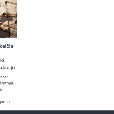
 keičia
ki
dacijų
dabar
ešimtmetį
au
iepimus…