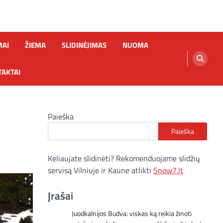
MAI
ŽIEMA
SLIDINĖJIMAS
NUOMA
AKTAI
Paieška
Paieška
Keliaujate slidinėti? Rekomenduojame slidžių
servisą Vilniuje ir Kaune atlikti
Snow7.lt
Įrašai
Juodkalnijos Budva: viskas ką reikia žinoti