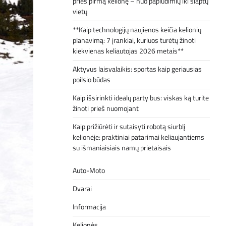
prieš pirmą kelionę – nuo paplūdimių iki slaptų
vietų
**Kaip technologijų naujienos keičia kelionių
planavimą: 7 įrankiai, kuriuos turėtų žinoti
kiekvienas keliautojas 2026 metais**
Aktyvus laisvalaikis: sportas kaip geriausias
poilsio būdas
Kaip išsirinkti idealų party bus: viskas ką turite
žinoti prieš nuomojant
Kaip prižiūrėti ir sutaisyti robotą siurblį
kelionėje: praktiniai patarimai keliaujantiems
su išmaniaisiais namų prietaisais
Auto-Moto
Dvarai
Informacija
Kelionės