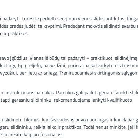
 padaryti, turėsite perkelti svorį nuo vienos slidės ant kitos. Tai ga
idės pradės judėti ta kryptimi. Pradedant mokytis slidinėti svarbu
o ir praktikos.
 savo įgūdžius. Vienas iš būdų tai padaryti – praktikuoti slidinėjimą
skirtingų tipų reljefu, pavyzdžiui, puriu arba sutvarkytomis trasomi
avyzdžiui, per lietų ar sniegą. Treniruodamiesi skirtingomis sąlygom
oto instruktoriaus pamokas. Pamokos gali padėti geriau išmokti slidi
te tapti geresniu slidininku, rekomenduojame lankyti kvalifikuoto
i slidinėti. Tikimės, kad šis vadovas buvo naudingas ir kad dabar 
eru slidininku, reikia laiko ir praktikos. Todėl nenusiminkite, jei i
 slidinėsite kaip profesionalas!