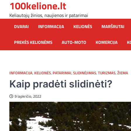
100kelione.lt
Skip
to
Keliautojų žinios, naujienos ir patarimai
content
DVARAI
INFORMACIJA
KELIONĖS
MARŠRUTAI
PREKĖS KELIONĖMS
AUTO-MOTO
KOMERCIJA
K
INFORMACIJA
,
KELIONĖS
,
PATARIMAI
,
SLIDINĖJIMAS
,
TURIZMAS
,
ŽIEMA
Kaip pradėti slidinėti?
9 lapkričio, 2022