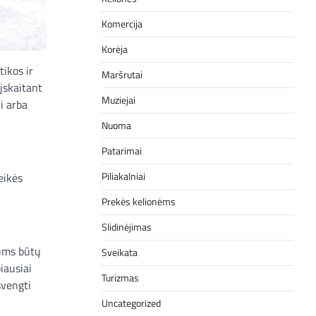
Komercija
Korėja
tikos ir
Maršrutai
įskaitant
Muziejai
ti arba
Nuoma
Patarimai
Piliakalniai
eikės
Prekės kelionėms
Slidinėjimas
jums būtų
Sveikata
iausiai
Turizmas
išvengti
Uncategorized