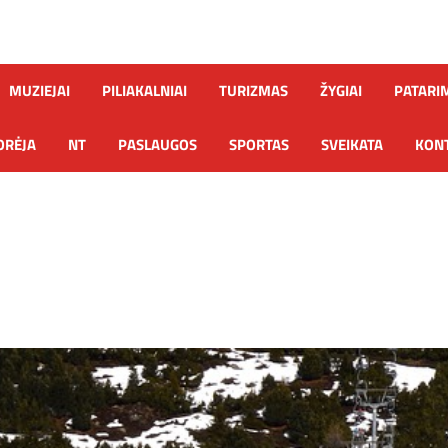
MUZIEJAI
PILIAKALNIAI
TURIZMAS
ŽYGIAI
PATARI
ORĖJA
NT
PASLAUGOS
SPORTAS
SVEIKATA
KONT