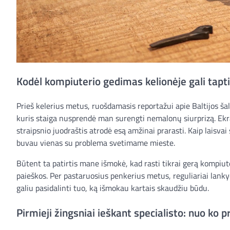
Kodėl kompiuterio gedimas kelionėje gali tapti
Prieš kelerius metus, ruošdamasis reportažui apie Baltijos ša
kuris staiga nusprendė man surengti nemalonų siurprizą. Ekra
straipsnio juodraštis atrodė esą amžinai prarasti. Kaip laisva
buvau vienas su problema svetimame mieste.
Būtent ta patirtis mane išmokė, kad rasti tikrai gerą kompiut
paieškos. Per pastaruosius penkerius metus, reguliariai lanky
galiu pasidalinti tuo, ką išmokau kartais skaudžiu būdu.
Pirmieji žingsniai ieškant specialisto: nuo ko p