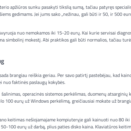
erio apžiūros sunku pasakyti tikslią sumą, tačiau patyręs speciali
ems gedimams. Jei jums sako „nežinau, gali būti ir 50, ir 500 eur
i svyruoja nuo nemokamos iki 15-20 eurų. Kai kurie servisai diagno
 ima simbolinį mokestį. Abi praktikos gali būti normalios, tačiau tu
ug
isada brangiau reiškia geriau. Per savo patirtį pastebėjau, kad kain
ei nuo faktinės paslaugų kokybės.
 šalinimas, operacinės sistemos perkėlimas, duomenų atsarginių k
iūlo 100 eurų už Windows perkėlimą, greičiausiai mokate už brang
krano keitimas nešiojamajame kompiuteryje gali kainuoti nuo 80 ik
 50-100 eurų už darbą, plius paties disko kaina. Klaviatūros keiti