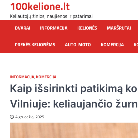
100kelione.lt
Skip
to
Keliautojų žinios, naujienos ir patarimai
content
DVARAI
INFORMACIJA
KELIONĖS
MARŠRUTAI
PREKĖS KELIONĖMS
AUTO-MOTO
KOMERCIJA
K
INFORMACIJA
,
KOMERCIJA
Kaip išsirinkti patikimą 
Vilniuje: keliaujančio žurn
4 gruodžio, 2025