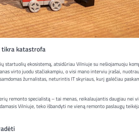
 tikra katastrofa
lių startuolių ekosistemą, atsidūriau Vilniuje su nešiojamuoju kom
nas virto juodu stačiakampiu, o visi mano interviu įrašai, nuotrau
i samdomas žurnalistas, neturintis IT skyriaus, kurį galėčiau paska
erių remonto specialistą – tai menas, reikalaujantis daugiau nei v
damasis Vilniuje, teko išbandyti ne vieną remonto paslaugų teikėją
radėti