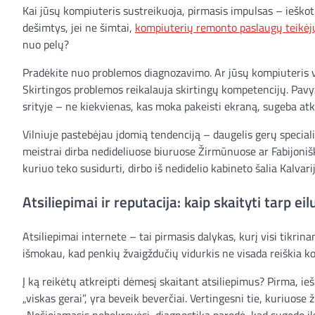
Kai jūsų kompiuteris sustreikuoja, pirmasis impulsas – ieškoti
dešimtys, jei ne šimtai,
kompiuterių remonto paslaugų teikėj
nuo pelų?
Pradėkite nuo problemos diagnozavimo. Ar jūsų kompiuteris visi
Skirtingos problemos reikalauja skirtingų kompetencijų. Pavyz
srityje – ne kiekvienas, kas moka pakeisti ekraną, sugeba atk
Vilniuje pastebėjau įdomią tendenciją – daugelis gerų special
meistrai dirba nedideliuose biuruose Žirmūnuose ar Fabijonišk
kuriuo teko susidurti, dirbo iš nedidelio kabineto šalia Kalva
Atsiliepimai ir reputacija: kaip skaityti tarp eil
Atsiliepimai internete – tai pirmasis dalykas, kurį visi tikrin
išmokau, kad penkių žvaigždučių vidurkis ne visada reiškia k
Į ką reikėtų atkreipti dėmesį skaitant atsiliepimus? Pirma, i
„viskas gerai”, yra beveik beverčiai. Vertingesni tie, kuriuose
„Nešiojamasis nebekrovėsi, diagnostika parodė, kad sugedo įkr