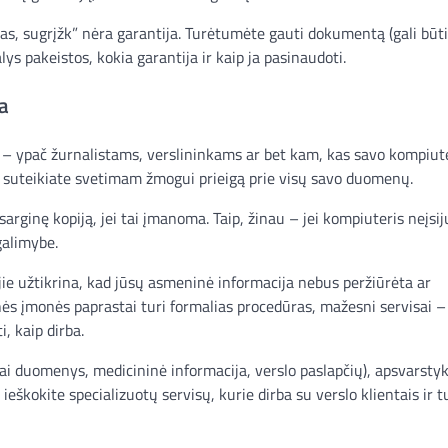
kas, sugrįžk” nėra garantija. Turėtumėte gauti dokumentą (gali būti
ys pakeistos, kokia garantija ir kaip ja pasinaudoti.
a
arti – ypač žurnalistams, verslininkams ar bet kam, kas savo kompiut
i, suteikiate svetimam žmogui prieigą prie visų savo duomenų.
ginę kopiją, jei tai įmanoma. Taip, žinau – jei kompiuteris neįsiju
 galimybe.
jie užtikrina, kad jūsų asmeninė informacija nebus peržiūrėta ar
nės įmonės paprastai turi formalias procedūras, mažesni servisai –
, kaip dirba.
iai duomenys, medicininė informacija, verslo paslapčių), apsvarstyk
škokite specializuotų servisų, kurie dirba su verslo klientais ir t