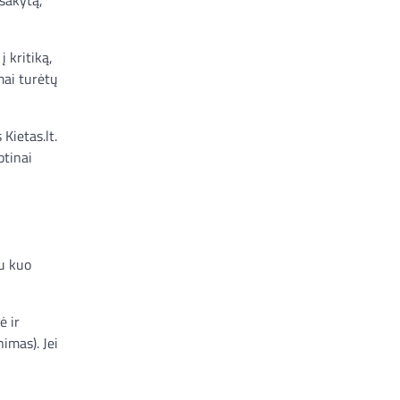
į kritiką,
mai turėtų
Kietas.lt.
btinai
su kuo
ė ir
imas). Jei