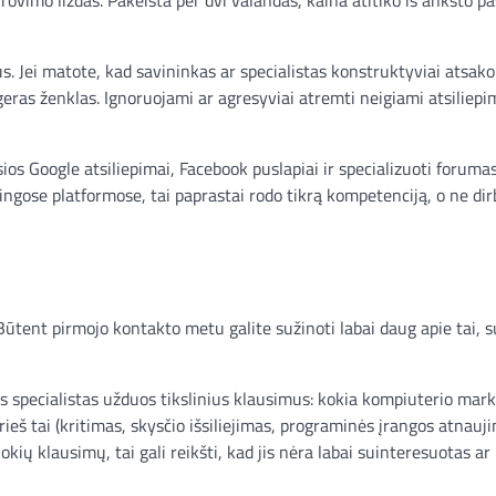
s. Jei matote, kad savininkas ar specialistas konstruktyviai atsako 
geras ženklas. Ignoruojami ar agresyviai atremti neigiami atsiliepi
sios Google atsiliepimai, Facebook puslapiai ir specializuoti forumas 
rtingose platformose, tai paprastai rodo tikrą kompetenciją, o ne dir
i
. Būtent pirmojo kontakto metu galite sužinoti labai daug apie tai, 
specialistas užduos tikslinius klausimus: kokia kompiuterio mark
eš tai (kritimas, skysčio išsiliejimas, programinės įrangos atnaujin
ių klausimų, tai gali reikšti, kad jis nėra labai suinteresuotas ar