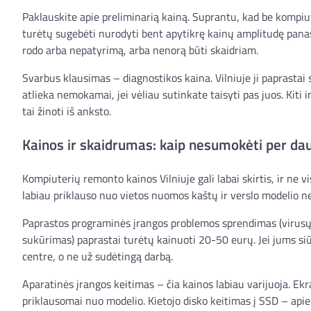
Paklauskite apie preliminarią kainą. Suprantu, kad be kompiut
turėtų sugebėti nurodyti bent apytikrę kainų amplitudę panaši
rodo arba nepatyrimą, arba nenorą būti skaidriam.
Svarbus klausimas – diagnostikos kaina. Vilniuje ji paprasta
atlieka nemokamai, jei vėliau sutinkate taisyti pas juos. Kiti
tai žinoti iš anksto.
Kainos ir skaidrumas: kaip nesumokėti per da
Kompiuterių remonto kainos Vilniuje gali labai skirtis, ir ne v
labiau priklauso nuo vietos nuomos kaštų ir verslo modelio n
Paprastos programinės įrangos problemos sprendimas (virusų
sukūrimas) paprastai turėtų kainuoti 20-50 eurų. Jei jums s
centre, o ne už sudėtingą darbą.
Aparatinės įrangos keitimas – čia kainos labiau varijuoja. E
priklausomai nuo modelio. Kietojo disko keitimas į SSD – apie