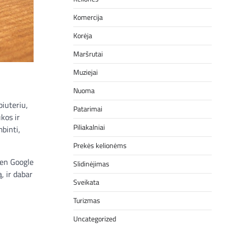
Komercija
Korėja
Maršrutai
Muziejai
Nuoma
piuteriu,
Patarimai
kos ir
Piliakalniai
mbinti,
Prekės kelionėms
ien Google
Slidinėjimas
, ir dabar
Sveikata
Turizmas
Uncategorized