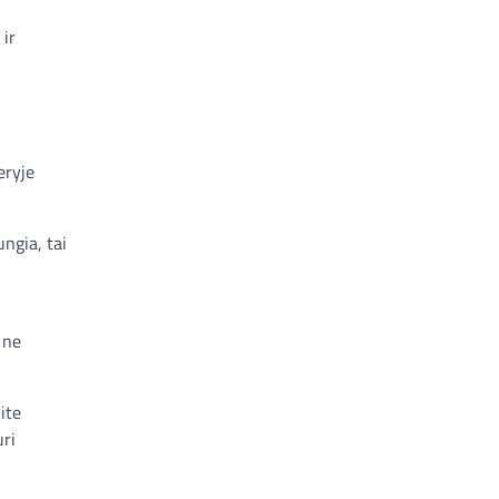
 ir
eryje
ngia, tai
 ne
ite
uri