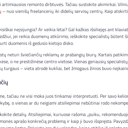
 artimiausios remonto dirbtuvės. Tačiau sustokite akimirkai. Vilniu
ų
– nuo vienišų freelancerių iki didelių servisų centrų. Kaip atskirt
škai neįsijungia? Ar veikia lėtai? Gal kažkas išsiliejęs ant klavia
džiui, jei reikia duomenų atkūrimo, ieškokite specialistų būtent ši
urti duomenis iš gedusio kietojo disko.
istų neturi šviečiančių reklamų ar prabangių biurų. Kartais patikim
ėse, o ne prestižinėse centro vietose. Vienas geriausių specialistų
rijų turgaus – vieta atrodė kukliai, bet žmogaus žinios buvo neįkai
učių
ame, tačiau ne visi moka juos tinkamai interpretuoti. Per savo keli
okybę, o vienas ar du neigiami atsiliepimai nebūtinai rodo nekompe
eškokite detalių. Atsiliepimai, kuriuose rašoma „puiku, rekomenduoj
 žmonės aprašo konkrečią problemą ir kaip ji buvo išspręsta. Pavyzdž
ovimo lizdas. Pakeista per dvi valandas, kaina atitiko iš anksto p