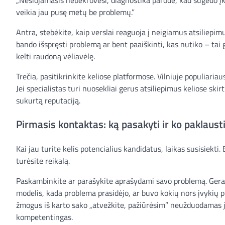
veikia jau pusę metų be problemų.”
Antra, stebėkite, kaip verslai reaguoja į neigiamus atsiliepimu
bando išspręsti problemą ar bent paaiškinti, kas nutiko – tai 
kelti raudoną vėliavėlę.
Trečia, pasitikrinkite keliose platformose. Vilniuje populiariau
Jei specialistas turi nuosekliai gerus atsiliepimus keliose ski
sukurtą reputaciją.
Pirmasis kontaktas: ką pasakyti ir ko paklaust
Kai jau turite kelis potencialius kandidatus, laikas susisiekti
turėsite reikalą.
Paskambinkite ar parašykite aprašydami savo problemą. Geras 
modelis, kada problema prasidėjo, ar buvo kokių nors įvykių pri
žmogus iš karto sako „atvežkite, pažiūrėsim” neužduodamas jok
kompetentingas.