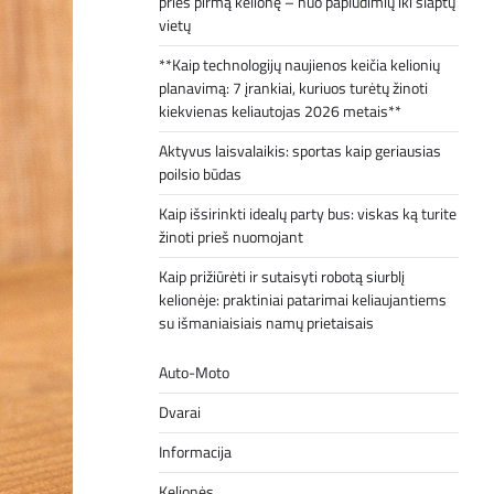
prieš pirmą kelionę – nuo paplūdimių iki slaptų
vietų
**Kaip technologijų naujienos keičia kelionių
planavimą: 7 įrankiai, kuriuos turėtų žinoti
kiekvienas keliautojas 2026 metais**
Aktyvus laisvalaikis: sportas kaip geriausias
poilsio būdas
Kaip išsirinkti idealų party bus: viskas ką turite
žinoti prieš nuomojant
Kaip prižiūrėti ir sutaisyti robotą siurblį
kelionėje: praktiniai patarimai keliaujantiems
su išmaniaisiais namų prietaisais
Auto-Moto
Dvarai
Informacija
Kelionės