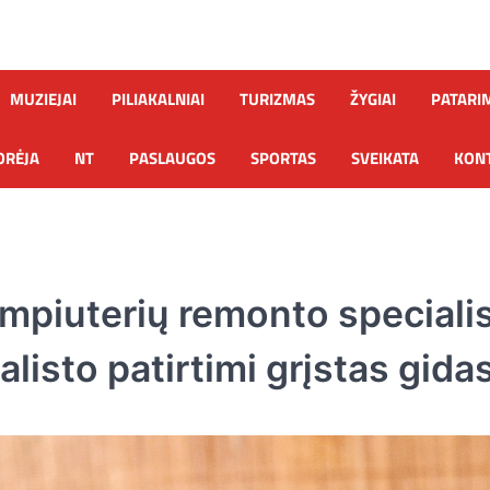
MUZIEJAI
PILIAKALNIAI
TURIZMAS
ŽYGIAI
PATARI
ORĖJA
NT
PASLAUGOS
SPORTAS
SVEIKATA
KONT
kompiuterių remonto speciali
alisto patirtimi grįstas gida