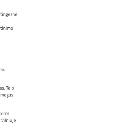
ėtingesnė
rtinimo
eju
es. Taip
 žmogus
ėtoms
 Vilniuje