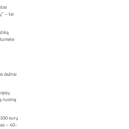
stas
ų” – tai
stiką
rėtumėte
os dažnai
opijų
ią nuomą
i 300 eurų
mas – 40-