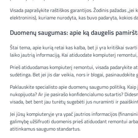
Visada paprašykite raštiškos garantijos. Žodinis pažadas „jei 
elektroninis), kuriame nurodyta, kas buvo padaryta, kokios dal
Duomenų saugumas: apie ką daugelis pamiršt
Štai tema, apie kurią retai kas kalba, bet ji yra kritiškai sv
laiko jautrią informaciją. Kai atiduodate kompiuterį remontu
Prieš atiduodamas kompiuterį remontui, visada padarykite atsar
sudėtinga. Bet jei jis dar veikia, nors ir blogai, pasinaudokite
Paklauskite specialisto apie duomenų saugumo politiką. Kaip 
nukopijuota? Ar jie pasirašo konfidencialumo sutartis? Dides
visada, bet bent jau turėtų sugebėti jus nuraminti ir paaiškinti
Jei jūsų kompiuteryje yra ypač jautrios informacijos (finansin
galimybę užšifruoti duomenis prieš atiduodant remontui arba ie
atitinkamus saugumo standartus.