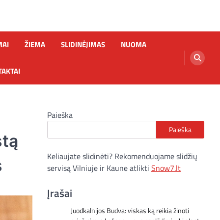
MAI
ŽIEMA
SLIDINĖJIMAS
NUOMA
AKTAI
Paieška
Paieška
stą
Keliaujate slidinėti? Rekomenduojame slidžių
s
servisą Vilniuje ir Kaune atlikti
Snow7.lt
Įrašai
Juodkalnijos Budva: viskas ką reikia žinoti