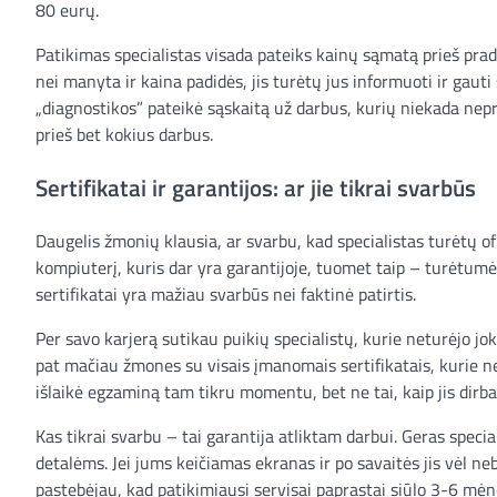
80 eurų.
Patikimas specialistas visada pateiks kainų sąmatą prieš pr
nei manyta ir kaina padidės, jis turėtų jus informuoti ir gauti 
„diagnostikos” pateikė sąskaitą už darbus, kurių niekada nepr
prieš bet kokius darbus.
Sertifikatai ir garantijos: ar jie tikrai svarbūs
Daugelis žmonių klausia, ar svarbu, kad specialistas turėtų of
kompiuterį, kuris dar yra garantijoje, tuomet taip – turėtumėte
sertifikatai yra mažiau svarbūs nei faktinė patirtis.
Per savo karjerą sutikau puikių specialistų, kurie neturėjo jok
pat mačiau žmones su visais įmanomais sertifikatais, kurie n
išlaikė egzaminą tam tikru momentu, bet ne tai, kaip jis dirba
Kas tikrai svarbu – tai garantija atliktam darbui. Geras speci
detalėms. Jei jums keičiamas ekranas ir po savaitės jis vėl n
pastebėjau, kad patikimiausi servisai paprastai siūlo 3-6 mėne