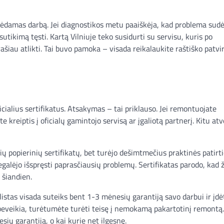
adėdamas darbą. Jei diagnostikos metu paaiškėja, kad problema sud
sutikimą tęsti. Kartą Vilniuje teko susidurti su servisu, kuris po
ašiau atlikti. Tai buvo pamoka – visada reikalaukite raštiško patvi
icialius sertifikatus. Atsakymas – tai priklauso. Jei remontuojate
 kreiptis į oficialų gamintojo servisą ar įgaliotą partnerį. Kitu atv
ių popierinių sertifikatų, bet turėjo dešimtmečius praktinės patirti
egalėjo išspręsti paprasčiausių problemų. Sertifikatas parodo, kad
 šiandien.
alistas visada suteiks bent 1-3 mėnesių garantiją savo darbui ir įd
ebeveikia, turėtumėte turėti teisę į nemokamą pakartotinį remontą.
sių garantiją, o kai kurie net ilgesnę.