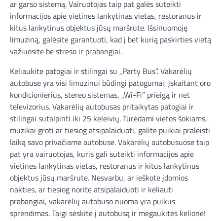
ar garso sistemą. Vairuotojas taip pat galės suteikti
informacijos apie vietines lankytinas vietas, restoranus ir
kitus lankytinus objektus jūsų maršrute. Išsinuomoję
limuziną, galėsite garantuoti, kad į bet kurią paskirties vietą
važiuosite be streso ir prabangiai.
Keliaukite patogiai ir stilingai su „Party Bus”. Vakarėlių
autobuse yra visi limuzinui būdingi patogumai, įskaitant oro
kondicionierius, stereo sistemas, „Wi-Fi” prieigą ir net
televizorius. Vakarėlių autobusas pritaikytas patogiai ir
stilingai sutalpinti iki 25 keleivių. Turėdami vietos šokiams,
muzikai groti ar tiesiog atsipalaiduoti, galite puikiai praleisti
laiką savo privačiame autobuse. Vakarėlių autobusuose taip
pat yra vairuotojas, kuris gali suteikti informacijos apie
vietines lankytinas vietas, restoranus ir kitus lankytinus
objektus jūsų maršrute. Nesvarbu, ar ieškote įdomios
nakties, ar tiesiog norite atsipalaiduoti ir keliauti
prabangiai, vakarėlių autobuso nuoma yra puikus
sprendimas. Taigi sėskite į autobusą ir mėgaukitės kelione!