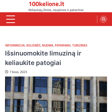
100kelione.lt
Skip
to
Keliautojų žinios, naujienos ir patarimai
content
INFORMACIJA
,
KELIONĖS
,
NUOMA
,
PATARIMAI
,
TURIZMAS
Išsinuomokite limuziną ir
keliaukite patogiai
7 kovo, 2023