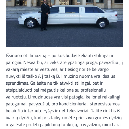
Išsinuomoti limuziną – puikus būdas keliauti stilingai ir
patogiai. Nesvarbu, ar vykstate ypatinga proga, pavyzdžiui, į
vakarą mieste ar vestuves, ar tiesiog norite be vargo
nuvykti iš taško A į tašką B, limuzino nuoma yra idealus
sprendimas. Galėsite ne tik atvykti stilingai, bet ir
atsipalaiduoti bei mėgautis kelione su profesionaliu
vairuotoju. Limuzinuose yra visi patogiai kelionei reikalingi
patogumai, pavyzdžiui, oro kondicionieriai, stereosistemos,
belaidžio interneto ryšys ir net televizoriai. Galite rinktis iš
įvairių dydžių, kad prisitaikytumėte prie savo grupės dydžio,
ir galėsite pridėti papildomų funkcijų, pavyzdžiui, mini barą