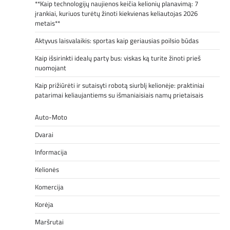
**Kaip technologijų naujienos keičia kelionių planavimą: 7
įrankiai, kuriuos turėtų žinoti kiekvienas keliautojas 2026
metais**
Aktyvus laisvalaikis: sportas kaip geriausias poilsio būdas
Kaip išsirinkti idealų party bus: viskas ką turite žinoti prieš
nuomojant
Kaip prižiūrėti ir sutaisyti robotą siurblį kelionėje: praktiniai
patarimai keliaujantiems su išmaniaisiais namų prietaisais
Auto-Moto
Dvarai
Informacija
Kelionės
Komercija
Korėja
Maršrutai