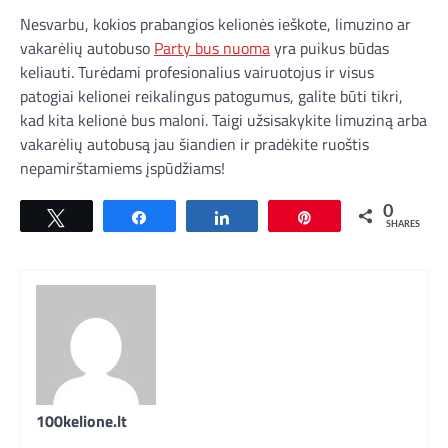
Nesvarbu, kokios prabangios kelionės ieškote, limuzino ar
vakarėlių autobuso
Party bus nuoma
yra puikus būdas
keliauti. Turėdami profesionalius vairuotojus ir visus
patogiai kelionei reikalingus patogumus, galite būti tikri,
kad kita kelionė bus maloni. Taigi užsisakykite limuziną arba
vakarėlių autobusą jau šiandien ir pradėkite ruoštis
nepamirštamiems įspūdžiams!
0
Tweet
Share
Share
Pin
SHARES
100kelione.lt