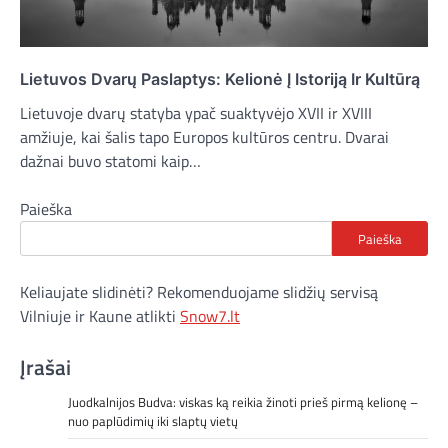
Lietuvos Dvarų Paslaptys: Kelionė Į Istoriją Ir Kultūrą
Lietuvoje dvarų statyba ypač suaktyvėjo XVII ir XVIII
amžiuje, kai šalis tapo Europos kultūros centru. Dvarai
dažnai buvo statomi kaip…
Paieška
Paieška
Keliaujate slidinėti? Rekomenduojame slidžių servisą
Vilniuje ir Kaune atlikti
Snow7.lt
Įrašai
Juodkalnijos Budva: viskas ką reikia žinoti prieš pirmą kelionę –
nuo paplūdimių iki slaptų vietų