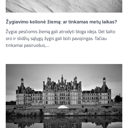
Žygiavimo kelionė žiemą: ar tinkamas metų laikas?
Žygiai pėsčiomis žiemą gali atrodyti bloga idėja. Dėl šalto
oro ir slidžių sąlygų žygis gali būti pavojingas. Tačiau
tinkamai pasiruošus,…