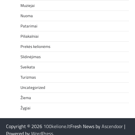
Muziejai
Nuoma
Patarimai
Piliakalniai
Prekės kelionėms
Slidinėjimas
Sveikata
Turizmas
Uncategorized
Žiema
Žygiai
Copyright © 2026
100kelione.lt
Fresh News by
Ascendoor
|
Powered by
WordPress
.