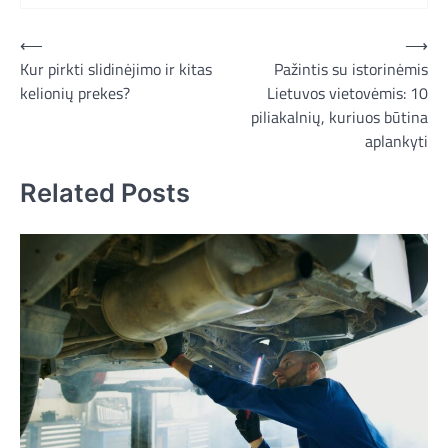
Navigacija
⟵
⟶
Kur pirkti slidinėjimo ir kitas
Pažintis su istorinėmis
tarp
kelionių prekes?
Lietuvos vietovėmis: 10
įrašų
piliakalnių, kuriuos būtina
aplankyti
Related Posts