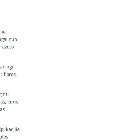
inė
ingai nuo
r azoto
ksmingi
r floros.
ginti
as, kuris
mas
p, kad jie
ulės