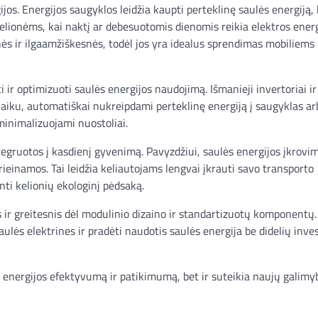
jos. Energijos saugyklos leidžia kaupti perteklinę saulės energiją, 
kelionėms, kai naktį ar debesuotomis dienomis reikia elektros energ
nės ir ilgaamžiškesnės, todėl jos yra idealus sprendimas mobiliems
i ir optimizuoti saulės energijos naudojimą. Išmanieji invertoriai i
laiku, automatiškai nukreipdami perteklinę energiją į saugyklas arb
minimalizuojami nuostoliai.
tegruotos į kasdienį gyvenimą. Pavyzdžiui, saulės energijos įkrovi
einamos. Tai leidžia keliautojams lengvai įkrauti savo transporto
nti kelionių ekologinį pėdsaką.
 ir greitesnis dėl modulinio dizaino ir standartizuotų komponentų.
ulės elektrines ir pradėti naudotis saulės energija be didelių inves
na energijos efektyvumą ir patikimumą, bet ir suteikia naujų galimy