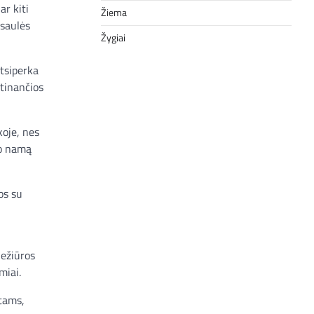
ar kiti
Žiema
 saulės
Žygiai
atsiperka
atinančios
koje, nes
vo namą
os su
iežiūros
miai.
ktams,