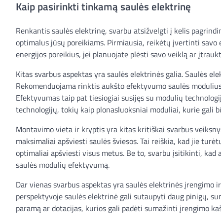
Kaip pasirinkti tinkamą saulės elektrinę
Renkantis saulės elektrinę, svarbu atsižvelgti į kelis pagrindi
optimalus jūsų poreikiams. Pirmiausia, reikėtų įvertinti savo 
energijos poreikius, jei planuojate plėsti savo veiklą ar įtrau
Kitas svarbus aspektas yra saulės elektrinės galia. Saulės ele
Rekomenduojama rinktis aukšto efektyvumo saulės modulius, ne
Efektyvumas taip pat tiesiogiai susijęs su modulių technologij
technologijų, tokių kaip plonasluoksniai moduliai, kurie gali
Montavimo vieta ir kryptis yra kitas kritiškai svarbus veiksny
maksimaliai apšviesti saulės šviesos. Tai reiškia, kad jie turėt
optimaliai apšviesti visus metus. Be to, svarbu įsitikinti, ka
saulės modulių efektyvumą.
Dar vienas svarbus aspektas yra saulės elektrinės įrengimo ir 
perspektyvoje saulės elektrinė gali sutaupyti daug pinigų, su
paramą ar dotacijas, kurios gali padėti sumažinti įrengimo ka