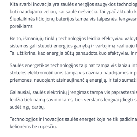
Kita svarbi inovacija yra saulės energijos saugyklos technologi
būti naudojama vėliau, kai saulė nešviečia. Tai ypač aktualu 
Šiuolaikinės ličio jonų baterijos tampa vis talpesnės, lengves
poreikiams.
Be to, išmaniųjų tinklų technologijos leidžia efektyviau valdyt
sistemos gali stebėti energijos gamybą ir vartojimą realiuoju 
Tai užtikrina, kad energija būtų panaudota kuo efektyviau ir 
Saulės energetikos technologijos taip pat tampa vis labiau in
stotelės elektromobiliams tampa vis dažniau naudojamos ir pri
priemones, naudojant atsinaujinančią energiją, ir taip sumaži
Galiausiai, saulės elektrinių įrengimas tampa vis paprastesnis
leidžia tiek namų savininkams, tiek verslams lengvai įdiegti sa
sudėtingų darbų.
Technologijos ir inovacijos saulės energetikoje ne tik padidi
kelionėms be rūpesčių.