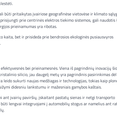
lestėti.
i būti pritaikytas įvairiose geografinėse vietovėse ir klimato sąlyg
prisijungti prie centrinės elektros tiekimo sistemos, gali naudotis 
rgijos prieinamumas yra ribotas.
o kaita, bet ir prisideda prie bendrosios ekologinės pusiausvyros
.
 efektyvesnės bei prieinamesnės. Viena iš pagrindinių inovacijų šio
ristalinio silicio, jau daugelį metų yra pagrindinis pasirinkimas dė
ra leido sukurti naujas medžiagas ir technologijas, tokias kaip plon
pasižymi didesniu lankstumu ir mažesniais gamybos kaštais.
i ant įvairių paviršių, įskaitant pastatų sienas ir netgi transporto
 būti lengvai integruojami į automobilių stogus ar namelius ant ra
lų.