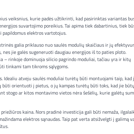
nius veiksnius, kurie padės užtikrinti, kad pasirinktas variantas bu
energijos suvartojimo poreikius. Tai apima tiek dabartinius, tiek b
kti papildomus elektros vartotojus.
ktrinės galia priklauso nuo saulės modulių skaičiaus ir jų efektyvu
s jie galės sugeneruoti daugiau energijos iš to paties ploto.
a – rinkoje dominuoja silicio pagrindo moduliai, tačiau yra ir kitų
 būti tinkami tam tikroms sąlygoms.
s. Idealiu atveju saulės moduliai turėtų būti montuojami taip, kad 
ų būti orientuoti į pietus, o jų kampas turėtų būti toks, kad jie būt
d ant stogo ar kitos montavimo vietos nėra šešėlių, kurie galėtų sum
priežiūros kaina. Nors pradinė investicija gali būti nemaža, ilgalai
mažindama elektros sąnaudas. Taip pat verta atsižvelgti į galimą v
štus.