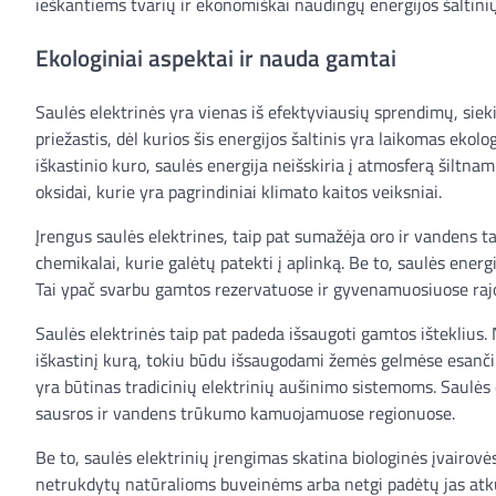
ieškantiems tvarių ir ekonomiškai naudingų energijos šaltinių
Ekologiniai aspektai ir nauda gamtai
Saulės elektrinės yra vienas iš efektyviausių sprendimų, siek
priežastis, dėl kurios šis energijos šaltinis yra laikomas ekolo
iškastinio kuro, saulės energija neišskiria į atmosferą šiltna
oksidai, kurie yra pagrindiniai klimato kaitos veiksniai.
Įrengus saulės elektrines, taip pat sumažėja oro ir vandens
chemikalai, kurie galėtų patekti į aplinką. Be to, saulės energ
Tai ypač svarbu gamtos rezervatuose ir gyvenamuosiuose rajo
Saulės elektrinės taip pat padeda išsaugoti gamtos išteklius.
iškastinį kurą, tokiu būdu išsaugodami žemės gelmėse esanči
yra būtinas tradicinių elektrinių aušinimo sistemoms. Saulės
sausros ir vandens trūkumo kamuojamuose regionuose.
Be to, saulės elektrinių įrengimas skatina biologinės įvairovės 
netrukdytų natūralioms buveinėms arba netgi padėtų jas atkur