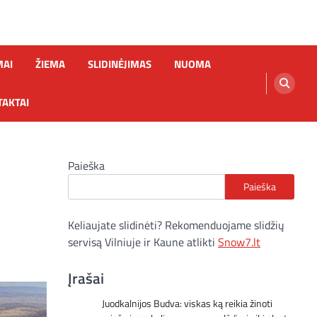
MAI
ŽIEMA
SLIDINĖJIMAS
NUOMA
AKTAI
Paieška
Paieška
Keliaujate slidinėti? Rekomenduojame slidžių
servisą Vilniuje ir Kaune atlikti
Snow7.lt
Įrašai
Juodkalnijos Budva: viskas ką reikia žinoti