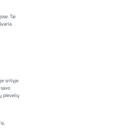
ose. Tai
švaria
je srityje
l savo
ų plėvelių
tų,