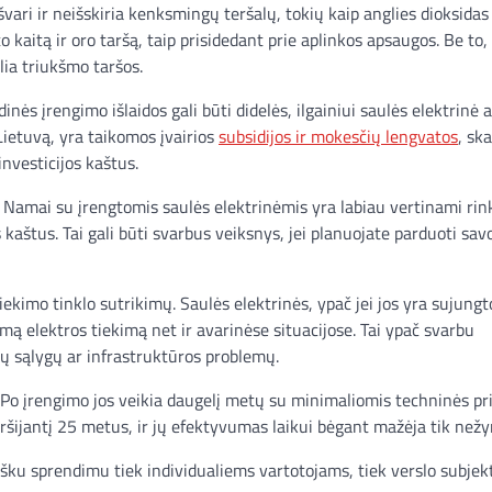
vari ir neišskiria kenksmingų teršalų, tokių kaip anglies dioksidas 
 kaitą ir oro taršą, taip prisidedant prie aplinkos apsaugos. Be to,
lia triukšmo taršos.
nės įrengimo išlaidos gali būti didelės, ilgainiui saulės elektrinė 
Lietuvą, yra taikomos įvairios
subsidijos ir mokesčių lengvatos
, sk
nvesticijos kaštus.
. Namai su įrengtomis saulės elektrinėmis yra labiau vertinami rin
kaštus. Tai gali būti svarbus veiksnys, jei planuojate parduoti sa
kimo tinklo sutrikimų. Saulės elektrinės, ypač jei jos yra sujungt
mą elektros tiekimą net ir avarinėse situacijose. Tai ypač svarbu
ių sąlygų ar infrastruktūros problemų.
s. Po įrengimo jos veikia daugelį metų su minimaliomis techninės pr
viršijantį 25 metus, ir jų efektyvumas laikui bėgant mažėja tik nežy
gišku sprendimu tiek individualiems vartotojams, tiek verslo subje