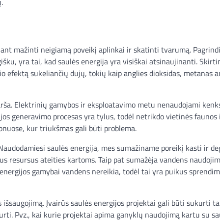
.
iant mažinti neigiamą poveikį aplinkai ir skatinti tvarumą. Pagrind
gišku, yra tai, kad saulės energija yra visiškai atsinaujinanti. Skirt
mio efektą sukeliančių dujų, tokių kaip anglies dioksidas, metanas a
 tarša. Elektrinių gamybos ir eksploatavimo metu nenaudojami ken
ijos generavimo procesas yra tylus, todėl netrikdo vietinės faunos i
nuose, kur triukšmas gali būti problema.
 Naudodamiesi saulės energija, mes sumažiname poreikį kasti ir de
us resursus ateities kartoms. Taip pat sumažėja vandens naudojim
 energijos gamybai vandens nereikia, todėl tai yra puikus sprendi
išsaugojimą. Įvairūs saulės energijos projektai gali būti sukurti tai
ti. Pvz., kai kurie projektai apima ganyklų naudojimą kartu su sa