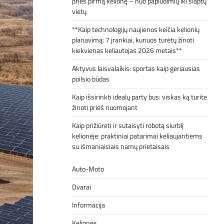
prieš pirmą kelionę – nuo paplūdimių iki slaptų
vietų
**Kaip technologijų naujienos keičia kelionių
planavimą: 7 įrankiai, kuriuos turėtų žinoti
kiekvienas keliautojas 2026 metais**
Aktyvus laisvalaikis: sportas kaip geriausias
poilsio būdas
Kaip išsirinkti idealų party bus: viskas ką turite
žinoti prieš nuomojant
Kaip prižiūrėti ir sutaisyti robotą siurblį
kelionėje: praktiniai patarimai keliaujantiems
su išmaniaisiais namų prietaisais
Auto-Moto
Dvarai
Informacija
Kelionės