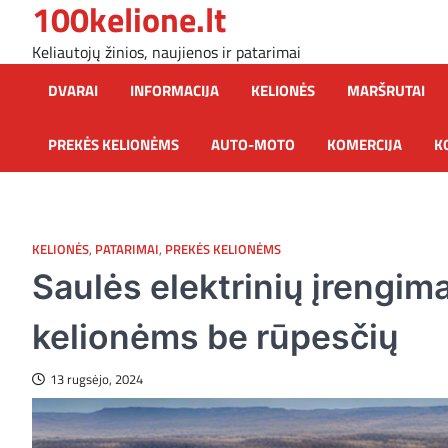
100kelione.lt
Skip
to
Keliautojų žinios, naujienos ir patarimai
content
DVARAI
INFORMACIJA
KELIONĖS
MARŠRUTAI
PREKĖS KELIONĖMS
AUTO-MOTO
KOMERCIJA
K
KELIONĖS
,
PATARIMAI
,
PREKĖS KELIONĖMS
Saulės elektrinių įrengi
kelionėms be rūpesčių
13 rugsėjo, 2024