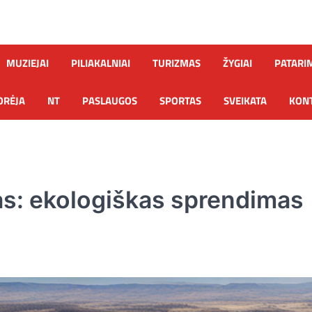
MUZIEJAI
PILIAKALNIAI
TURIZMAS
ŽYGIAI
PATARI
ORĖJA
NT
PASLAUGOS
SPORTAS
SVEIKATA
KONT
mas: ekologiškas sprendimas