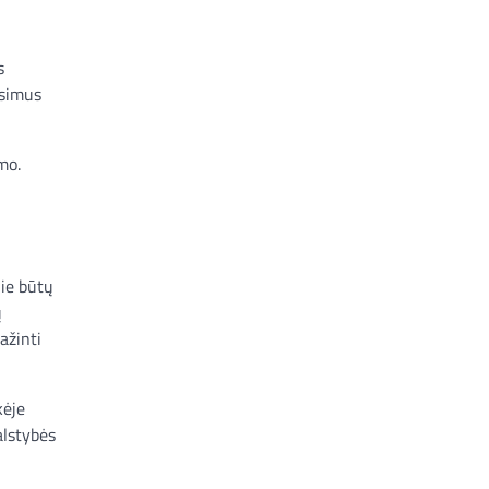
s
ūsimus
mo.
jie būtų
ų
ažinti
kėje
alstybės