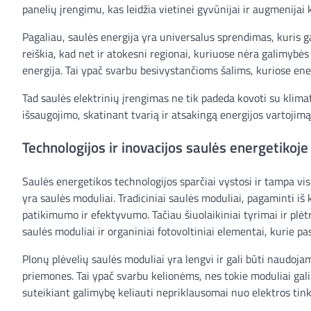
panelių įrengimu, kas leidžia vietinei gyvūnijai ir augmenijai k
Pagaliau, saulės energija yra universalus sprendimas, kuris gal
reiškia, kad net ir atokesni regionai, kuriuose nėra galimybės 
energija. Tai ypač svarbu besivystančioms šalims, kuriose ene
Tad saulės elektrinių įrengimas ne tik padeda kovoti su klimat
išsaugojimo, skatinant tvarią ir atsakingą energijos vartojimą
Technologijos ir inovacijos saulės energetikoje
Saulės energetikos technologijos sparčiai vystosi ir tampa vis
yra saulės moduliai. Tradiciniai saulės moduliai, pagaminti iš k
patikimumo ir efektyvumo. Tačiau šiuolaikiniai tyrimai ir plėt
saulės moduliai ir organiniai fotovoltiniai elementai, kurie 
Plonų plėvelių saulės moduliai yra lengvi ir gali būti naudojam
priemones. Tai ypač svarbu kelionėms, nes tokie moduliai gali
suteikiant galimybę keliauti nepriklausomai nuo elektros tink