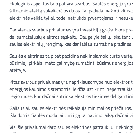
Ekologinis aspektas taip pat yra svarbus. Saulės energija yra š
šiltnamio efektą sukeliančios dujos. Tai padeda mažinti klimato
elektrinės veikia tyliai, todėl netrukdo gyventojams ir nesuke
Dar vienas svarbus privalumas yra investicijų grąža. Nors pradi
dėl sumažėjusių elektros sąskaitų. Daugelyje šalių, įskaitant 
saulės elektrinių įrengimą, kas dar labiau sumažina pradinės i
Saulės elektrinės taip pat padidina nekilnojamojo turto vertę
būsimieji pirkėjai mato galimybę sumažinti būsimus energijos 
ateityje.
Kitas svarbus privalumas yra nepriklausomybė nuo elektros tie
energijos kaupimo sistemomis, leidžia užtikrinti nepertraukia
regionuose, kur dažnai sutrinka elektros tiekimas dėl gamtin
Galiausiai, saulės elektrinės reikalauja minimalios priežiūro
išlaidomis. Saulės moduliai turi ilgą tarnavimo laiką, dažnai 
Visi šie privalumai daro saulės elektrines patraukliu ir ekolo